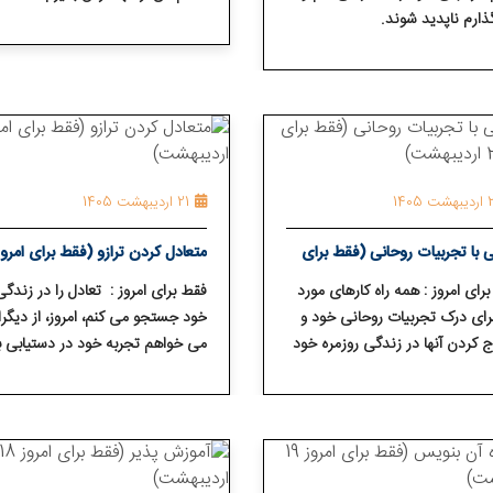
ذارم ناپدید شوند.
 1405
21 اردیبهشت 1405
 با تجربیات روحانی (فقط برای
شت)
اردیبهشت)
رای امروز : همه راه کار⁯های مورد
فقط برای امروز : تعادل را در زندگی
برای درک تجربیات روحانی خود و
خود جستجو می ⁯کنم، امروز، از دیگر
 کردن آنها در زندگی روزمره خود
می ⁯خواهم تجربه خود در دستیابی ب
تجو می⁯ کنم.
این تعادل را با من در میان بگذارند.