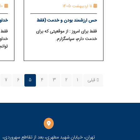
11 اردیبهشت 1405
10 اردیبهشت 405
حس ارزشمند بودن و خدمت (فقط
خداون
برای امروز 11 اردیبهشت)
برای امروز
فقط برای امروز : از موقعیتی که برای
فقط ب
خدمت دارم، سپاسگزارم.
خداون
توانم
انجام
قبلی
1
2
3
4
5
6
7
تهران، خیابان شهید مطهری، بعد از تقاطع سهروردی،