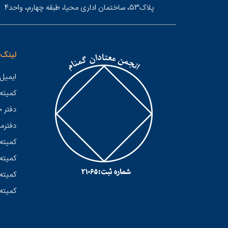
پلاک53، ساختمان اداری محیا، طبقه چهارم، واحد4
لینک 
ایمیل 
کميته
دفتر 
دفترمر
کمیته 
کمیته 
کمیته 
کمیته