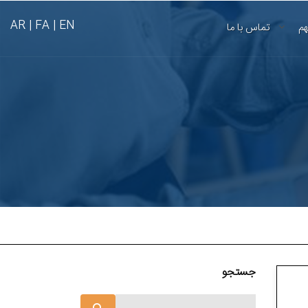
AR
FA |
EN |
هم
تماس با ما
جستجو