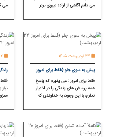
می ⁯دانم آگاهی از اراده نیروی برتر
می⁯ گ
احساسی حاکی از روشنی، راهنمایی و
آرامش به وجود می ⁯آورد.
23 اردیبهشت 1405
22 اردیبهشت
پیش به سوی جلو (فقط برای امروز
زندگی
23 اردیبهشت)
امروز 22 اردیبه
فقط برای امروز : می ⁯پذیرم که پاسخ
فقط ب
همه پرسش ⁯های زندگی را در اختیار
نیاز 
ندارم، با این وجود، به خداوندی که
ممزوج
درک می⁯ کنم ایمان دارم و به سفر
را جس
بهبودی ادامه می ⁯دهم.