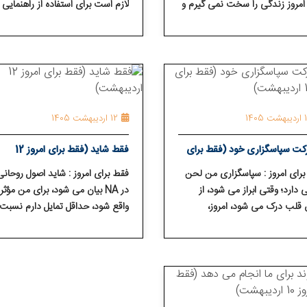
 امروز زندگی را سخت نمی ⁯گیرم و
لازم است برای استفاده از راهنمایی
ی تفریح می⁯ کنم.
روشن⁯ بین و آماده می⁯ شوم.
1405
12 اردیبهشت 1405
کت سپاسگزاری خود (فقط برای
فقط شاید (فقط برای امروز 12
شت)
اردیبهشت)
رای امروز : سپاسگزاری من لحن
فقط برای امروز : شاید اصول روحانی
دارد؛ وقتی ابراز می ⁯شود، از
در NA بیان می⁯ شود، برای من مؤثر
قلب درک می⁯ شود، امروز،
واقع شود، حداقل تمایل دارم نسبت 
زاری خود را با دیگران به
این احتمال روشن ⁯بین باشم.
ت می⁯ گذارم، حال کلماتی برای
آن پیدا کنم یا خیر.