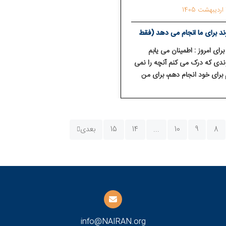
1
د برای ما انجام می⁯ دهد (فقط
 10 اردیبهشت)
رای امروز : اطمینان می⁯ یابم
دی که درک می⁯ کنم آنچه را نمی⁯
 برای خود انجام دهم، برای من
 می⁯ دهد.
8
9
10
...
14
15
بعدی
info@NAIRAN.org