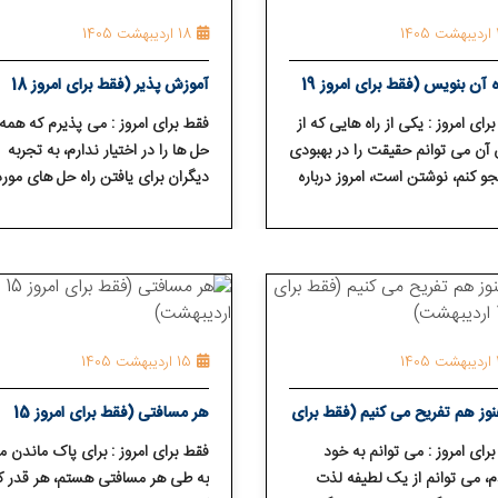
14
18 اردیبهشت 1405
درباره آن بنویس (فقط برای امروز 19
آموزش⁯ پذیر (فقط برای امروز 18
بهشت)
اردیبهشت)
رای امروز : یکی از راه هایی که از
فقط برای امروز : می⁯ پذیرم که همه 
آن می ⁯توانم حقیقت را در بهبودی
حل ⁯ها را در اختیار ندارم، به تجربه
 کنم، نوشتن است، امروز درباره
دیگران برای یافتن راه حل⁯ های مورد
ی خود می⁯ نویسم.
نیاز خود نگاه می⁯ کنم و به صحبت⁯ 
آنها گوش می⁯ دهم.
14
15 اردیبهشت 1405
نوز هم تفریح می⁯ کنیم (فقط برای
هر مسافتی (فقط برای امروز 15
شت)
اردیبهشت)
رای امروز : می ⁯توانم به خود
فقط برای امروز : برای پاک ماندن ما
، می⁯ توانم از یک لطیفه⁯ لذت
به طی هر مسافتی هستم، هر قدر ک