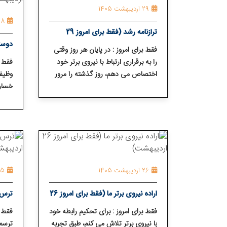
29 اردیبهشت 1405
28 اردیبهش
ترازنامه رشد (فقط برای امروز 29
دوست
اردیبهشت)
فقط برای امروز : در پایان هر روز وقتی
را به برقراری ارتباط با نیروی برتر خود
فقط ب
اختصاص می ⁯دهم، روز گذشته را مرور
وظیفه
اردی
می ⁯کنم و درباره آنچه میان من و اراده
خسار
نیروی برتر برای زندگی من فاصله
کنم.
انداخته، تعمق می⁯ کنم.
26 اردیبهشت 1405
25 اردیبهش
اراده نیروی برتر ما (فقط برای امروز 26
اردیبهشت)
اردی
فقط برای امروز : برای تحکیم رابطه خود
فقط ب
با نیروی برتر تلاش می⁯ کنم، طبق تجربه
ترسم،