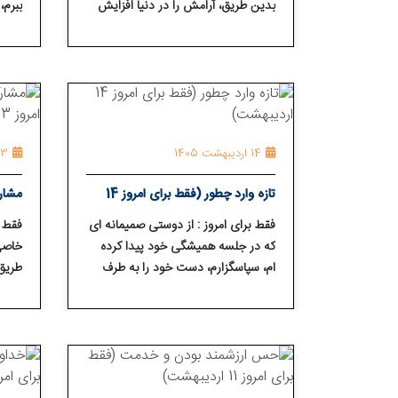
بدین طریق، آرامش را در دنیا افزایش
ببرم،
می⁯ دهم.
مقدار
14 اردیبهشت 1405
13 اردیبهشت 
تازه ⁯وارد چطور (فقط برای امروز 14
مشار
اردیبهشت)
امروز 13 اردیبه
فقط برای امروز : از دوستی صمیمانه⁯ ای
فقط ب
که در جلسه همیشگی خود پیدا کرده
خاصی 
⁯ام، سپاسگزارم، دست خود را به طرف
طریق 
معتادی که هنوز در عذاب است، دراز
سپاسگ
می⁯ کنم و همین دوستی را به دیگران
مشارک
عرضه می⁯ کنم.
ابراز 