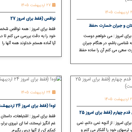
27 اردیبهشت 1405
ت 1405
نواقص (فقط برای امروز 27
ان و جبران خسارت ،⁯حفظ
اردیبهشت)
فقط برای امروز : همه نواقص شخ
سادگی آن (فقط برای امروز 28
رای امروز : می⁯ خواهم دوست
خود را به دقت بررسی می⁯ کنم تا در
⁯ شناسی باشم، در هنگام جبران
آیا آماده هستم خداوند همه آنها را
بهشت)
ت سعی می⁯ کنم آن را ساده حفظ
برطرف نماید.
24 اردیبهشت 1405
ت 1405
اوه! (فقط برای امروز 24 اردیبهشت)
ترس قدم چهارم (فقط برای امروز 25
فقط برای امروز : اشتباهات، داستان⁯
بهشت)
رای امروز : از آنچه نمی⁯ دانم، نمی⁯
غم⁯ انگیز نیستند، اما ای نیروی برتر، ل
 ترسهای خود را آشکار می⁯ کنم و
کمکم کن از آنها درس بگیرم.