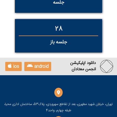
جلسه
33
جلسه باز
دانلود اپلیکیشن
ios
android
انجمن معتادان
تهران، خیابان شهید مطهری، بعد از تقاطع سهروردی، پلاک53، ساختمان اداری محیا،
طبقه چهارم، واحد4