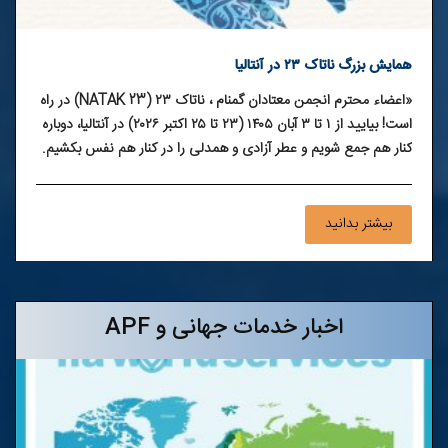
همایش بزرگ ناتاک ۲۳ در آنتالیا
«اعضاء محترم انجمن معتادان گمنام ، ناتاک ۲۳ (NATAK 23) در راه
است! بیایید از ۱ تا ۳ آبان ۱۴۰۵ (۲۳ تا ۲۵ اکتبر ۲۰۲۶) در آنتالیا، دوباره
کنار هم جمع شویم و عطر آزادی و همدلی را در کنار هم نفس بکشیم.
ما در هتل کوئینز پارک گوینوک منتظر دیدار گرم تک‌تک شما هستیم تا
این مسیر بهبودی را جشن بگیریم. برای اطلاع از شرایط رزرو، هزینه‌ها
و نحوه هماهنگی، جزئیات کامل را در متن زیر مطالعه کنید. کنار هم،
بیشتر بدانید
قوی‌تریم!»
اخبار خدمات جهانی و APF