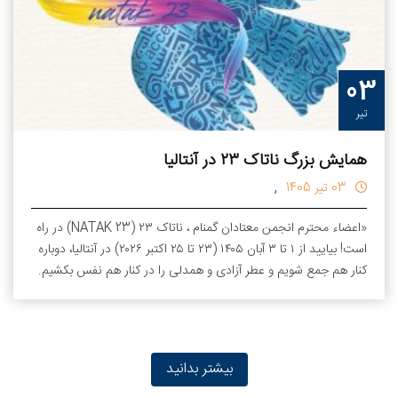
03
تیر
همایش بزرگ ناتاک ۲۳ در آنتالیا
,
03 تیر 1405
«اعضاء محترم انجمن معتادان گمنام ، ناتاک ۲۳ (NATAK 23) در راه
است! بیایید از ۱ تا ۳ آبان ۱۴۰۵ (۲۳ تا ۲۵ اکتبر ۲۰۲۶) در آنتالیا، دوباره
کنار هم جمع شویم و عطر آزادی و همدلی را در کنار هم نفس بکشیم.
ما در هتل کوئینز پارک گوینوک منتظر دیدار گرم تک‌تک شما هستیم تا
این مسیر بهبودی را جشن بگیریم. برای اطلاع از شرایط رزرو، هزینه‌ها و
نحوه هماهنگی، جزئیات کامل را در متن زیر مطالعه کنید. کنار هم،
قوی‌تریم!»
بیشتر بدانید