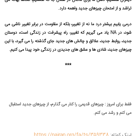
دیگران هستیم، ذهن ما برای ماندن در همان جا که هستیم، صدها بهانه می⁯
تراشد و از امتحان چیزهای جدید واهمه دارد.
درمی⁯ یابیم بیشتر درد ما نه از تغییر، بلکه از مقاومت در برابر تغییر ناشی می⁯
شود، در
NA
یاد می⁯ گیریم که تغییر، راه پیشرفت در زندگی است، دوستان
جدید، روابط جدید، علائق و چالش⁯ های جدید جای گذشته را می ⁯گیرد، با این
چیزهای جدید، شادی⁯ ها و عشق⁯ های جدیدی در زندگی خود پیدا می⁯ کنیم.
***
فقط برای امروز : چیزهای قدیمی را کنار می⁯ گذارم، از چیزهای جدید استقبال
می⁯ کنم و رشد می⁯ کنم.
لینک کوتاه:
https://nairan.org/fa/ts/359338