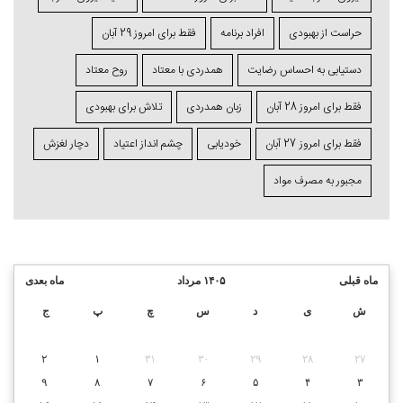
حراست از بهبودی
افراد برنامه
فقط برای امروز 29 آبان
دستیابی به احساس رضایت
همدردی با معتاد
روح معتاد
فقط برای امروز 28 آبان
زبان همدردی
تلاش برای بهبودی
فقط برای امروز 27 آبان
خودیابی
چشم⁯ انداز اعتیاد
دچار لغزش
مجبور به مصرف مواد
ماه قبلی
۱۴۰۵ مرداد
ماه بعدی
ش
ی
د
س
چ
پ
ج
۲
۱
۳۱
۳۰
۲۹
۲۸
۲۷
۹
۸
۷
۶
۵
۴
۳