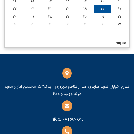
۱۶
۱۵
۱۴
۱۳
۱۲
۱۱
۱۰
۲۳
۲۲
۲۱
۲۰
۱۹
۱۸
۱۷
۳۰
۲۹
۲۸
۲۷
۲۶
۲۵
۲۴
۶
۵
۴
۳
۲
۱
۳۱
August
تهران، خیابان شهید مطهری، بعد از تقاطع سهروردی، پلاک53، ساختمان اداری محیا،
طبقه چهارم، واحد4
info@NAIRAN.org