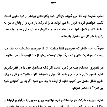
***
اغلب شنیده ⁯ایم که می ⁯گویند «وقتی درد یکنواختی بیشتر از درد تغییر است،
تغییر خواهیم کرد.» ترس ما می ⁯تواند ما را از رشد باز دارد و از پایان دادن به
روابط، تغییر شغل، شرکت در جلسات جدید، شروع دوستی⁯ های جدید یا دست
زدن به هر کار غیر معمول بترساند.
صرفاً به این خاطر که چیزهای آشنا مطمئن ⁯تر از چیزهای ناشناخته به نظر می⁯
رسد، در موقعیت⁯ هایی که دیگر مؤثر نیست، بیش از حد لزوم باقی می⁯ مانیم.
هر تغییری مستلزم غلبه بر ترس است، اگر ترک معشوق خود را در نظر بگیریم،
شاید تصور کنیم « چه می ⁯شود اگر برای همیشه تنها بمانم؟ » وقتی درباره
تغییر شغل تعمق می⁯ کنیم، شاید از اینکه « چه می ⁯شود اگر به بی⁯ کفایتی خود
پی ببرم؟ » متحیر شویم.
شاید مایل به شرکت در جلسات جدید نباشیم، چون مجبور به برقراری ارتباط با