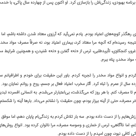
برنامه بهبودی، زندگی‌اش را بازسازی کرد. او اکنون پس از چهارده سال پاکی، با خدم
رهگذر کوچه‌های اعتیاد بودم. یادم نمی‌آید که آرزوی معتاد شدن داشته باشم، اما ح
تیجه رسیده‌ام که آنچه مرا معتاد کرد، بیماری اعتیاد بود، نه صرفاً مصرف مواد مخد
 غرور، کنجکاوی، تأییدطلبی، ترس از «نه» گفتن و «نه» شنیدن، و همچنین شرایط م
واد مخدر، پناه ببرم.
 کردم و انواع مواد مخدر را تجربه کردم. باور این حقیقت برای خودم و اطرافیانم
ده سال از عمرم را تباه کرد. آثار مخرب اعتیاد فعال بر جسم، روح و روانم نمایان بود. 
دم تا مصرف کنم. با هر روز که می‌گذشت، بی‌اعتبارتر می‌شدم. به انسانی افسرده تبد
ر مصرف، حتی از آینه بیزار بودم، چون حقیقت را نشانم می‌داد. بارها آینه را شکستم.
ش‌هایم را از دست داده بودم. سه بار تلاش کردم به زندگی‌ام پایان دهم، اما موفق
 کنم، اما ناآگاهی، ترس از خماری و وسوسه مصرف، مرا ناتوان کرده بود. انواع روش‌ه
کی کافی نبود، چون امیدم را از دست داده بودم.