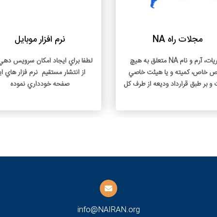
بیشتر بخوانید
بیشتر 
مجلات راه NA
نرم افزار موبایل
نشريات، آرم و نام NA متعلق به هيچ
لطفا براي ايجاد امکان سرويس دهي 
 خاص، کميته و يا هيئت خاصي
از انتشار مستقيم نرم فزار هاي ا
و بر طبق قرارداد وديعه از طرف کل
صفحه خودداري نموده
 به خدمات جهاني سپرده شده تا از
آن محافظت نمايد
info@NAIRAN.org