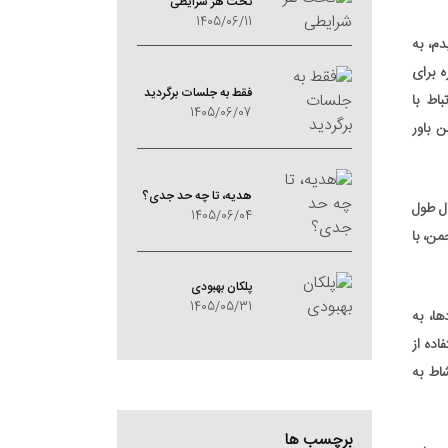
تحت هر شرایطی
1405/06/11
دم، به
 برای
فقط به جلسات برگردید
اط با
1405/06/07
 باور
هدیه، تا چه حد جدی؟
ال طول
1405/06/04
ن، با
پلکان بهبودی
1405/05/31
ا، به
اده از
شاط به
برچسب ها