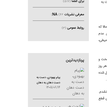
برای اعضا
(517)
ت به
معرفی نشریات NA
(46)
الا که
روابط عمومی
(3)
ر. عدم
حیطی،
 سخت و
پربازدیدترین
هر روز
یل شده
پیام بهبودی، دست به
دست دهان به دهان
1405/06/14
 نشدم.
ای قطع