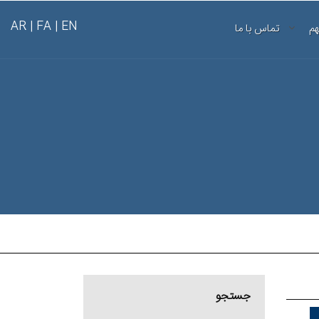
AR
FA |
EN |
هم
تماس با ما
جستجو