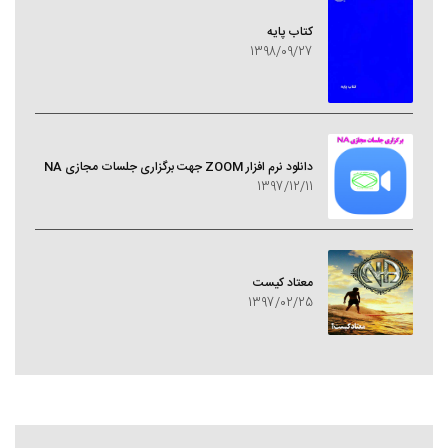
کتاب پایه
1398/09/27
دانلود نرم افزار ZOOM جهت برگزاری جلسات مجازی NA
1397/12/11
معتاد کيست
1397/02/25