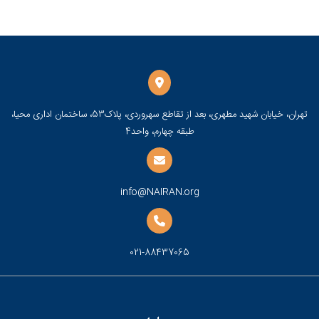
تهران، خیابان شهید مطهری، بعد از تقاطع سهروردی، پلاک53، ساختمان اداری محیا،
طبقه چهارم، واحد4
info@NAIRAN.org
021-88437065