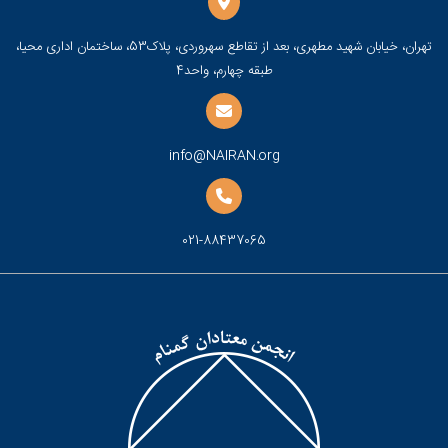
تهران، خیابان شهید مطهری، بعد از تقاطع سهروردی، پلاک53، ساختمان اداری محیا،
طبقه چهارم، واحد4
info@NAIRAN.org
021-88437065