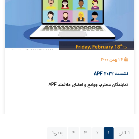
24 بهمن 1400
نشست APF 2022
نمایندگان محترم، جوامع و اعضای علاقمند APF
قبلی
1
2
3
4
بعدی