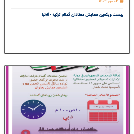
03 مهر 1403
بیست ویکمین همایش معتادان گمنام ترکیه -آلانیا