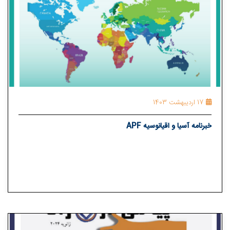
17 اردیبهشت 1403
خبرنامه آسیا و اقیانوسیه APF