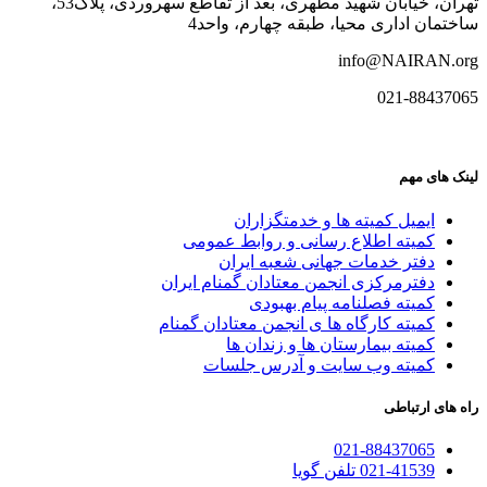
تهران، خیابان شهید مطهری، بعد از تقاطع سهروردی، پلاک53،
ساختمان اداری محیا، طبقه چهارم، واحد4
info@NAIRAN.org
021-88437065
لینک های مهم
ایمیل کمیته ها و خدمتگزاران
کميته اطلاع رسانی و روابط عمومی
دفتر خدمات جهانی شعبه ايران
دفترمرکزی انجمن معتادان گمنام ایران
کمیته فصلنامه پیام بهبودی
کمیته کارگاه ها ی انجمن معتادان گمنام
کمیته بیمارستان ها و زندان ها
کمیته وب سایت و آدرس جلسات
راه های ارتباطی
021-88437065
021-41539 تلفن گویا