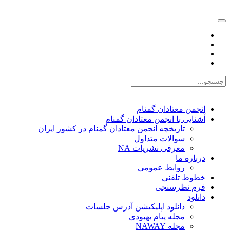
EN |
FA |
AR
انجمن معتادان گمنام
آشنایی با انجمن معتادان گمنام
تاریخچه انجمن معتادان گمنام در کشور ایران
سوالات متداول
معرفی نشریات NA
درباره ما
روابط عمومی
خطوط تلفنی
فرم نظرسنجی
دانلود
دانلود اپلیکیشن آدرس جلسات
مجله پیام بهبودی
مجله NAWAY