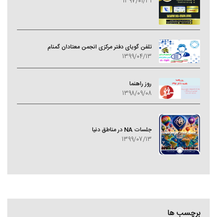
1397/01/31
تلفن گویای دفتر مرکزی انجمن معتادان گمنام
1399/04/13
روز راهنما
1398/09/08
جلسات NA در مناطق دنیا
1399/07/13
برچسب ها