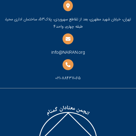
تهران، خیابان شهید مطهری، بعد از تقاطع سهروردی، پلاک53، ساختمان اداری محیا،
طبقه چهارم، واحد4
info@NAIRAN.org
021-88437065