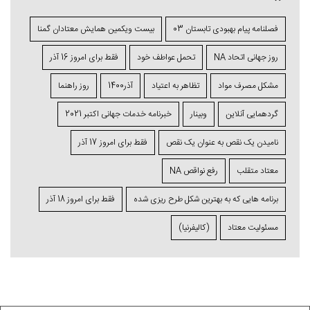
فصلنامه پیام بهبودی تابستان 03
بیست ویکمین همایش معتادان گمنا
روز جهانی اتحاد NA
تحمل عواطف خود
فقط برای امروز 16 آذر
مشکل مصرف مواد
تظاهر به اعتیاد
آذر1400
روز راهنما
گردهمایی آنلاین
وبینار
خبرنامه خدمات جهانی اکتبر 2021
نامیدن یک نقص به عنوان یک نقص
فقط برای امروز 17 آذر
معتاد متقلب
رفع نواقص NA
برنامه ⁯هایی که به بهترین شکل طرح ⁯ریزی ⁯شده
فقط برای امروز 18 آذر
مسئولیت معتاد
(کالیفرنیا)