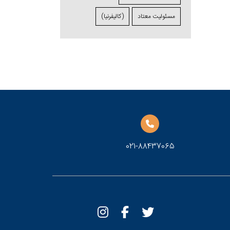
مسئولیت معتاد
(کالیفرنیا)
021-88437065