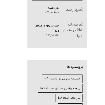
روز راهنما
1398/09/08
جلسات NA در مناطق
دنیا
1399/07/13
برچسب ها
فصلنامه پیام بهبودی تابستان 03
بیست ویکمین همایش معتادان گمنا
روز جهانی اتحاد NA