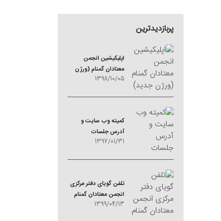
پربازدیدترین
اپلیکیشین انجمن
معتادان گمنام (ورژن
1398/10/05
جدید)
کمیته وب سایت و
آدرس جلسات
1397/01/31
تلفن گویای دفتر مرکزی
انجمن معتادان گمنام
1399/04/13