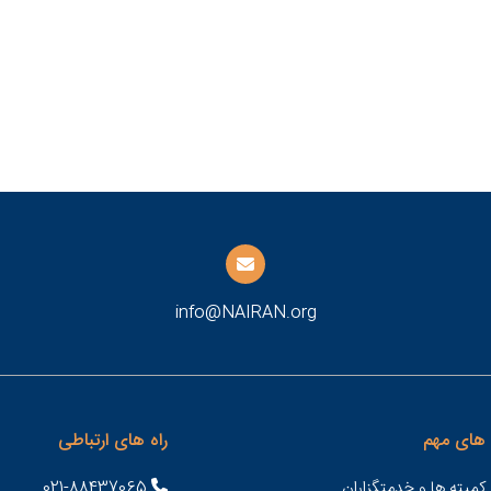
info@NAIRAN.org
های مهم
راه های ارتباطی
کمیته ها و خدمتگزاران
021-88437065