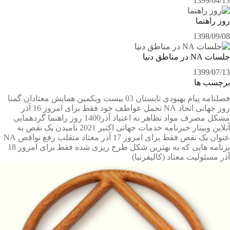
1399/04/13
روز راهنما
1398/09/08
جلسات NA در مناطق دنیا
1399/07/13
برچسب ها
فصلنامه پیام بهبودی تابستان 03
بیست ویکمین همایش معتادان گمنا
روز جهانی اتحاد NA
تحمل عواطف خود
فقط برای امروز 16 آذر
مشکل مصرف مواد
تظاهر به اعتیاد
آذر1400
روز راهنما
گردهمایی
آنلاین
وبینار
خبرنامه خدمات جهانی اکتبر 2021
نامیدن یک نقص به
عنوان یک نقص
فقط برای امروز 17 آذر
معتاد متقلب
رفع نواقص NA
برنامه ⁯هایی که به بهترین شکل طرح ⁯ریزی ⁯شده
فقط برای امروز 18
آذر
مسئولیت معتاد
(کالیفرنیا)