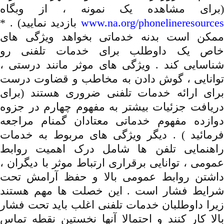
(برای مشاهده یک نمونه ، از وبگاه
www.na.org/phonelineresources
بازدید نمایید) . *
ممکن است بدنه خدماتی بخواهد ویژگی های
خاص یک داوطلب برای خدمات تلفنی رو
شناسایی کند . ویژگی های موثر مانند درستی ،
توانایی ، گوش دادن به مخاطب و قضاوت درست
برای ارائه خدمات تلفنی ضروری هستند (برای
دریافت جزئیات بیشتر به مفهوم چهارم در جزوه
دوازده مفهوم خدماتی معتادان گمنام مراجعه
فرمائید ) . دیگر ویژگی های مربوط به خدمات
راهنمایی تلفن ها شامل درک اهمیت روابط
عمومی ، توانایی برقراری ارتباط موثر با دیگران ،
داشتن روابط عمومی بالا و حفظ آرامش تحت
شرایط فشار است . این خصلت ها مهم هستند
زیرا داوطلبان خدمات تلفنی اغلب باید تحت فشار
بالا کار کنند و احتمالا آنها نخستین نقطه تماس