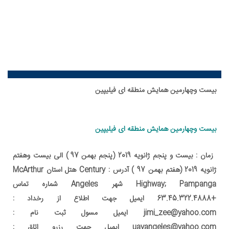
بیست وچهارمین همایش منطقه ای فیلیپین
بیست وچهارمین همایش منطقه ای فیلیپین
زمان : بیست و پنجم ژانویه 2019 (پنجم بهمن 97 ) الی بیست وهفتم
ژانویه 2019 (هفتم بهمن 97 ) آدرس : Century هتل استان McArthur
Highway; Pampanga شهر Angeles شماره تماس
+63.45.322.4888 ایمیل جهت اطلاع از رخداد :
jimi_zee@yahoo.com ایمیل مسول ثبت نام :
uayangeles@yahoo.com ایمیل جهت رزرو اتاق :