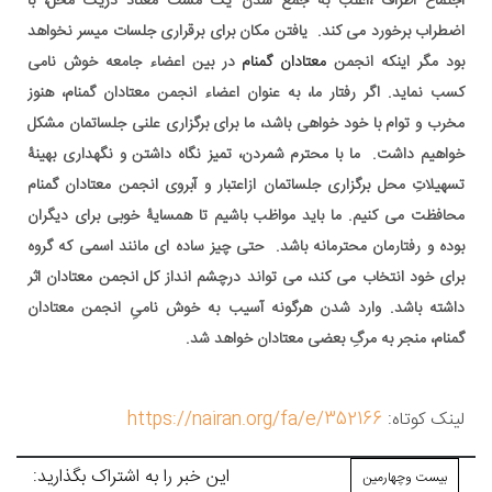
اجتماع اطراف ،اغلب به جمع شدن یک مشت معتاد دریک محل، با
اضطراب برخورد می کند. یافتن مکان برای برقراری جلسات میسر نخواهد
بود مگر اینکه انجمن
معتادان گمنام
در بین اعضاء جامعه خوش نامی
کسب نماید. اگر رفتار ما، به عنوان اعضاء انجمن معتادان گمنام، هنوز
مخرب و توام با خود خواهی باشد، ما برای برگزاری علنی جلساتمان مشکل
خواهیم داشت. ما با محترم شمردن، تمیز نگاه داشتن و نگهداری بهینۀ
تسهیلاتِ محل برگزاری جلساتمان ازاعتبار و آبروی انجمن معتادان گمنام
محافظت می کنیم. ما باید مواظب باشیم تا همسایۀ خوبی برای دیگران
بوده و رفتارمان محترمانه باشد. حتی چیز ساده ای مانند اسمی که گروه
برای خود انتخاب می کند، می تواند درچشم انداز کل انجمن معتادان اثر
داشته باشد. وارد شدن هرگونه آسیب به خوش نامیِ انجمن معتادان
گمنام، منجر به مرگِ بعضی معتادان خواهد شد.
لینک کوتاه:
https://nairan.org/fa/e/352166
این خبر را به اشتراک بگذارید:
بیست وچهارمین