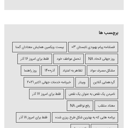
برچسب ها
فصلنامه پیام بهبودی تابستان 03
بیست ویکمین همایش معتادان گمنا
روز جهانی اتحاد NA
تحمل عواطف خود
فقط برای امروز 16 آذر
مشکل مصرف مواد
تظاهر به اعتیاد
آذر1400
روز راهنما
گردهمایی آنلاین
وبینار
خبرنامه خدمات جهانی اکتبر 2021
نامیدن یک نقص به عنوان یک نقص
فقط برای امروز 17 آذر
معتاد متقلب
رفع نواقص NA
برنامه ⁯هایی که به بهترین شکل طرح ⁯ریزی ⁯شده
فقط برای امروز 18 آذر