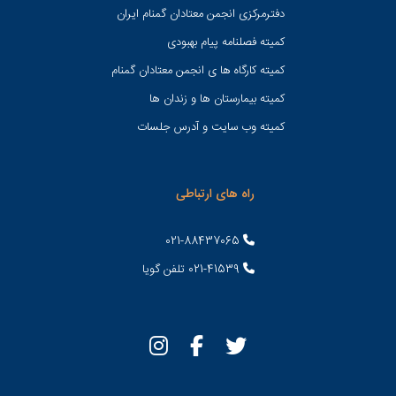
دفترمرکزی انجمن معتادان گمنام ایران
کمیته فصلنامه پیام بهبودی
کمیته کارگاه ها ی انجمن معتادان گمنام
کمیته بیمارستان ها و زندان ها
کمیته وب سایت و آدرس جلسات
راه های ارتباطی
021-88437065
021-41539 تلفن گویا