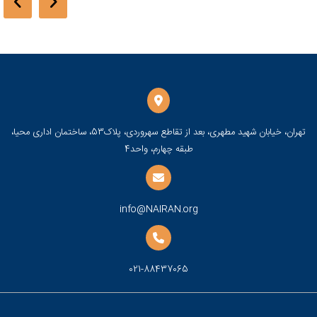
تهران، خیابان شهید مطهری، بعد از تقاطع سهروردی، پلاک53، ساختمان اداری محیا،
طبقه چهارم، واحد4
info@NAIRAN.org
021-88437065