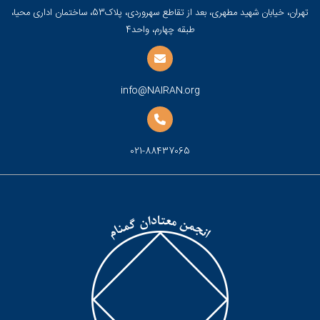
تهران، خیابان شهید مطهری، بعد از تقاطع سهروردی، پلاک53، ساختمان اداری محیا،
طبقه چهارم، واحد4
info@NAIRAN.org
021-88437065