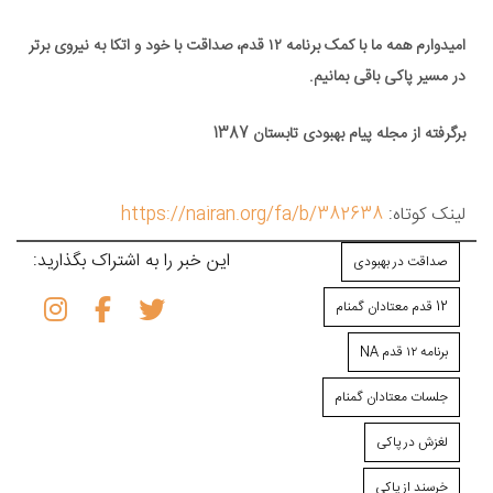
امیدوارم همه ما با کمک
برنامه ۱۲ قدم، صداقت با خود و اتکا به نیروی برتر
در مسیر پاکی باقی بمانیم.
برگرفته از مجله پیام بهبودی تابستان 1387
لینک کوتاه:
https://nairan.org/fa/b/382638
این خبر را به اشتراک بگذارید:
صداقت در بهبودی
12 قدم معتادان گمنام
برنامه ۱۲ قدم NA
جلسات معتادان گمنام
لغزش در پاکی
خرسند از پاکی