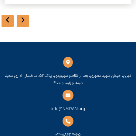
تهران، خیابان شهید مطهری، بعد از تقاطع سهروردی، پلاک53، ساختمان اداری محیا،
طبقه چهارم، واحد4
info@NAIRAN.org
021-88437065