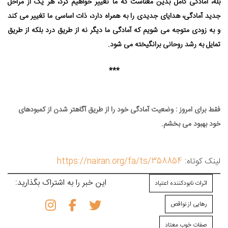
بله، آمادگی کامل بدین معناست که ما تغییر خواهیم کرد، هر یک از مراحل
جدید آمادگی، هدایای جدیدی را به همراه دارد، ذات اساسی ما تغییر می⁯ کند
و به زودی متوجه می ⁯شویم که آمادگی ما دیگر نه از طریق درد بلکه از طریق
تمایل به رشد روحانی برانگیخته می ⁯شود.
***
فقط برای امروز : وضعیت آمادگی خود را از طریق آگاه⁯تر شدن از کمبودهای
خود بهبود می⁯ بخشم.
لینک کوتاه:
https://nairan.org/fa/ts/358854
این خبر را به اشتراک بگذارید:
اثرات نابودکننده اعتیاد
رهایی از نواقص
صفات خوب معتاد