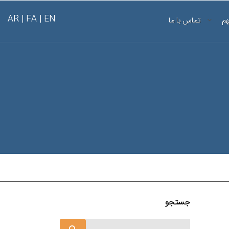
AR
FA |
EN |
هم
تماس با ما
جستجو