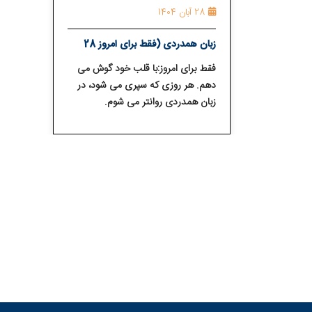
28 آبان 1404
زبان همدردی (فقط برای امروز 28
آبان)
فقط برای امروز:با قلب خود گوش می⁯
دهم. هر روزی که سپری می⁯ شود، در
زبان همدردی روان⁯تر می⁯ شوم.