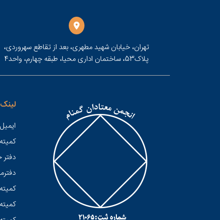
تهران، خیابان شهید مطهری، بعد از تقاطع سهروردی،
پلاک53، ساختمان اداری محیا، طبقه چهارم، واحد4
لینک 
ایمیل 
کميته
دفتر 
دفترمر
کمیته 
کمیته 