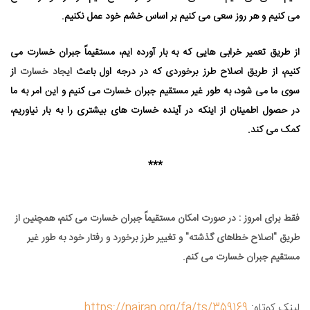
می ⁯کنیم و هر روز سعی می⁯ کنیم بر اساس خشم خود عمل نکنیم.
از طریق تعمیر خرابی ⁯هایی که به بار آورده ⁯ایم، مستقیماً جبران خسارت می
⁯کنیم، از طریق اصلاح طرز برخوردی که در درجه اول باعث
ایجاد خسارت
از
سوی ما می ⁯شود، به طور غیر مستقیم جبران خسارت می⁯ کنیم و این امر به ما
در حصول اطمینان از اینکه در آینده خسارت⁯ های بیشتری را به بار نیاوریم،
کمک می⁯ کند.
***
فقط برای امروز : در صورت امکان مستقیماً جبران خسارت می⁯ کنم، همچنین از
طریق "اصلاح خطاهای گذشته" و تغییر طرز برخورد و رفتار خود به طور غیر
مستقیم جبران خسارت می ⁯کنم.
لینک کوتاه:
https://nairan.org/fa/ts/359169