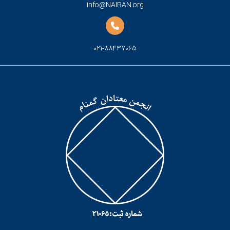
info@NAIRAN.org
021-88437065