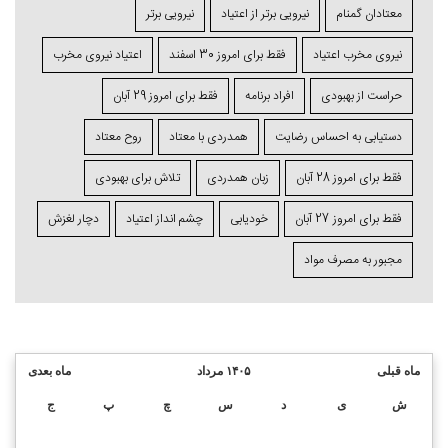
معتادان گمنام
نیرویی برتر از اعتیاد
نیرویی برتر
نیروی مخرب اعتیاد
فقط برای امروز 30 اسفند
اعتياد نیروی مخرب
حراست از بهبودی
افراد برنامه
فقط برای امروز 29 آبان
دستیابی به احساس رضایت
همدردی با معتاد
روح معتاد
فقط برای امروز 28 آبان
زبان همدردی
تلاش برای بهبودی
فقط برای امروز 27 آبان
خودیابی
چشم⁯ انداز اعتیاد
دچار لغزش
مجبور به مصرف مواد
ماه قبلی
۱۴۰۵ مرداد
ماه بعدی
ش
ی
د
س
چ
پ
ج