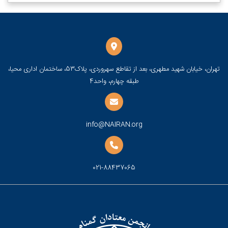
تهران، خیابان شهید مطهری، بعد از تقاطع سهروردی، پلاک53، ساختمان اداری محیا،
طبقه چهارم، واحد4
info@NAIRAN.org
021-88437065