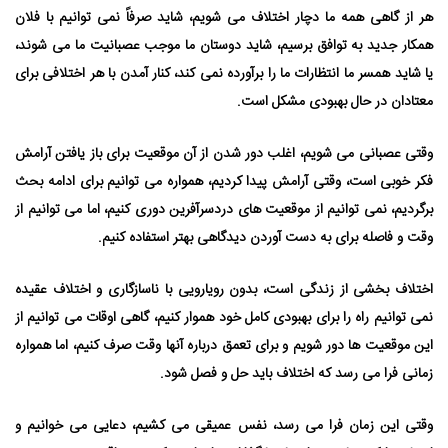
هر از گاهی همه ما دچار اختلاف می⁯ شویم، شاید صرفاً نمی ⁯توانیم با فلان
همکار جدید به توافق برسیم، شاید دوستان ما موجب عصبانیت ما می⁯ شوند،
یا شاید همسر ما انتظارات ما را برآورده نمی ⁯کند، کنار آمدن با هر اختلافی برای
معتادان در حال بهبودی مشکل است.
وقتی عصبانی می⁯ شویم، اغلب دور شدن از آن موقعیت برای باز یافتن آرامش
فکر خوبی است، وقتی آرامش پیدا کردیم، همواره می ⁯توانیم برای ادامه بحث
برگردیم، نمی ⁯توانیم از موقعیت⁯ های دردسرآفرین دوری کنیم، اما می ⁯توانیم از
وقت و فاصله برای به دست آوردن دیدگاهی بهتر استفاده کنیم.
اختلاف بخشی از زندگی است، بدون رویارویی با ناسازگاری و اختلاف عقیده
نمی⁯ توانیم راه را برای بهبودی کامل خود هموار کنیم، گاهی اوقات می⁯ توانیم از
این موقعیت⁯ ها دور شویم و برای تعمق درباره آنها وقت صرف کنیم، اما همواره
زمانی فرا می⁯ رسد که اختلاف باید حل و فصل شود.
وقتی این زمان فرا می ⁯رسد، نفس عمیقی می⁯ کشیم، دعایی می⁯ خوانیم و