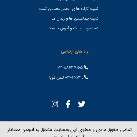
کمیته کارگاه ها ی انجمن معتادان گمنام
کمیته بیمارستان ها و زندان ها
کمیته وب سایت و آدرس جلسات
راه های ارتباطی
021-88437065
021-41539 تلفن گویا
تمامی حقوق مادی و معنوی این وبسایت متعلق به انجمن معتادان