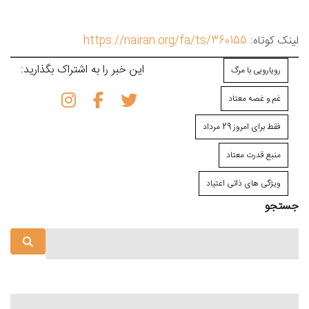
لینک کوتاه:
https://nairan.org/fa/ts/360155
این خبر را به اشتراک بگذارید:
رویارویی با مرگ
غم و غصه معتاد
فقط برای امروز 29 مرداد
منبع قدرت معتاد
ویژگی⁯ های ذاتی اعتیاد
جستجو