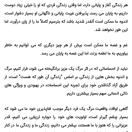
هر زندگی آغاز و پایانی دارد، اما وقتی زندگی فردی که او را خیلی زیاد دوست
داریم، به پایان می⁯ رسد، پذیرفتن غیبت پایانی و ناگهانی او بسیار دشوار است،
اندوه ما ممکن است آنقدر شدید باشد که بترسیم کاملاً ما را از پای درآورد، اما
این طور نخواهد شد.
غم و غصه ما ممکن است بیش از هر چیز دیگری که می ⁯توانیم به خاطر
بیاوریم، به ما لطمه بزند، اما این غصه به پایان می ⁯رسد.
نباید از احساساتی که در اثر مرگ یک عزیز برانگیخته می ⁯شود، فرار کنیم، مرگ
و اندوه بخش هایی از زندگی بر اساس "زندگی آن طور که هست" است، از
طریق آزاد گذاشتن خود برای تجربه این احساسات، در بهبودی و ویژگی⁯ های
ذاتی انسانی سهم بسیار بیشتری داریم.
گاهی اوقات واقعیت مرگ یک فرد دیگر موجب فناپذیری خود ما می⁯ شود که
بسیار چشم گیرتر است، اولویت⁯⁯ های خود را دوباره ارزیابی می⁯ کنیم، قدر
عزیزانی را که هنوز با ما هستند، بیشتر می ⁯دانیم، زندگی ما و زندگی ما در کنار