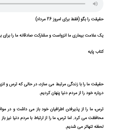
حقیقت را بگو (فقط برای امروز 26 مرداد)
یک علامت بیماری ما انزواست و مشارکت صادقانه ما را برای بهب
کتاب پایه
حقیقت ما را با زندگی مرتبط می⁯ سازد، در حالی که ترس و انز
درباره خود را از مردم دنیا پنهان کردیم.
ترس، ما را از پذیرفتن اطرافیان خود باز می⁯ داشت و در مواق
محافظت می ⁯کرد. اما ترس، ما را از ارتباط با مردم دنیا نیز ب
لحظه تنهاتر می⁯ شدیم.