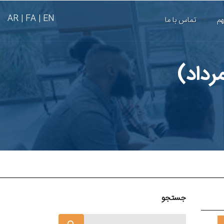
AR
FA |
EN |
هم
تماس با ما
جستجو