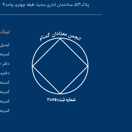
پلاک53، ساختمان اداری محیا، طبقه چهارم، واحد4
لینک 
ایمیل 
کميته
دفتر 
دفترمر
کمیته 
کمیته 
کمیته 
کمیته