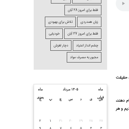
فقط برای امروز 28 آبان
زبان همدردی
تلاش برای بهبودی
فقط برای امروز 27 آبان
خودیابی
چشم⁯ انداز اعتیاد
دچار لغزش
مجبور به مصرف مواد
، حقیقت
ماه
۱۴۰۵ مرداد
ماه
قبلی
بعدی
ش
ی
د
س
چ
پ
ج
م دهند،
دیم و هر
۲
۱
۳۱
۳۰
۲۹
۲۸
۲۷
۹
۸
۷
۶
۵
۴
۳