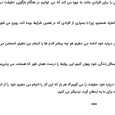
را برای افرادی مانند ما مهیا می⁯ کند که می ⁯توانیم در هنگام بازگویی حقیقت درب
 اعتیاد هستیم، زیرا با بسیاری از افرادی که در همین شرایط بوده⁯ اند، روبرو می⁯ شوی
 درباره خود ادامه می ⁯دهیم، هر چه بیشتر قدم ها را انجام می⁯ دهیم، احساس می⁯ 
و مسائل زندگی خود پنهان کنیم، این روابط را درست همان طور که هستند، می ⁯پذیری
باره خود حقیقت را می⁯ گویم؟» هر بار که این کار را انجام می⁯ دهیم، خود را از ان
برای ما به ارمغان آورد، نزدیک⁯تر می⁯ کنیم.
***