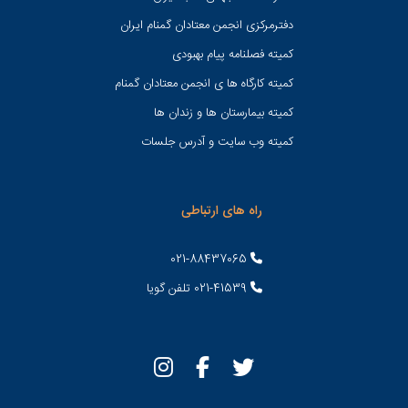
دفترمرکزی انجمن معتادان گمنام ایران
کمیته فصلنامه پیام بهبودی
کمیته کارگاه ها ی انجمن معتادان گمنام
کمیته بیمارستان ها و زندان ها
کمیته وب سایت و آدرس جلسات
راه های ارتباطی
021-88437065
021-41539 تلفن گویا