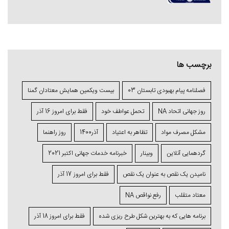
برچسب ها
فصلنامه پیام بهبودی تابستان 03
بیست ویکمین همایش معتادان گمنا
روز جهانی اتحاد NA
تحمل عواطف خود
فقط برای امروز 16 آذر
مشکل مصرف مواد
تظاهر به اعتیاد
آذر1400
روز راهنما
گردهمایی آنلاین
وبینار
خبرنامه خدمات جهانی اکتبر 2021
نامیدن یک نقص به عنوان یک نقص
فقط برای امروز 17 آذر
معتاد متقلب
رفع نواقص NA
برنامه ⁯هایی که به بهترین شکل طرح ⁯ریزی ⁯شده
فقط برای امروز 18 آذر