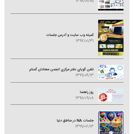
1398/10/05
کمیته وب سایت و آدرس جلسات
1397/01/31
تلفن گویای دفتر مرکزی انجمن معتادان گمنام
1399/04/13
روز راهنما
1398/09/08
جلسات NA در مناطق دنیا
1399/07/13