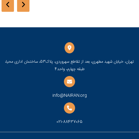
تهران، خیابان شهید مطهری، بعد از تقاطع سهروردی، پلاک53، ساختمان اداری محیا،
طبقه چهارم، واحد4
info@NAIRAN.org
021-88437065