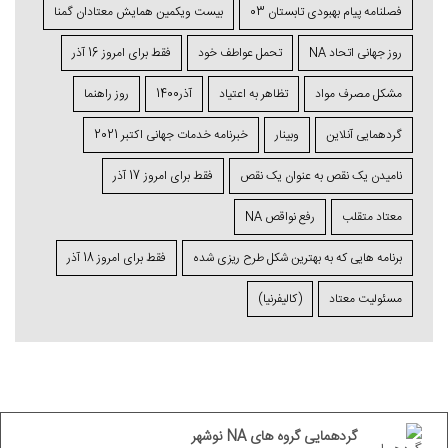
فصلنامه پیام بهبودی تابستان 03
بیست ویکمین همایش معتادان گمنا
روز جهانی اتحاد NA
تحمل عواطف خود
فقط برای امروز 16 آذر
مشکل مصرف مواد
تظاهر به اعتیاد
آذر1400
روز راهنما
گردهمایی آنلاین
وبینار
خبرنامه خدمات جهانی اکتبر 2021
نامیدن یک نقص به عنوان یک نقص
فقط برای امروز 17 آذر
معتاد متقلب
رفع نواقص NA
برنامه ⁯هایی که به بهترین شکل طرح ⁯ریزی ⁯شده
فقط برای امروز 18 آذر
مسئولیت معتاد
(کالیفرنیا)
گردهمایی گروه های NA نوشهر