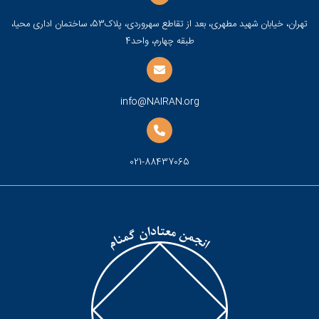
تهران، خیابان شهید مطهری، بعد از تقاطع سهروردی، پلاک53، ساختمان اداری محیا،
طبقه چهارم، واحد4
info@NAIRAN.org
021-88437065