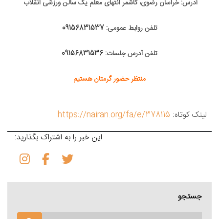
آدرس: خراسان رضوی، کاشمر انتهای معلم یک سالن ورزشی انقلاب
تلفن روابط عمومی:
09156831537
تلفن آدرس جلسات:
09156831536
منتظر حضور گرمتان هستیم
لینک کوتاه:
https://nairan.org/fa/e/378115
این خبر را به اشتراک بگذارید:
جستجو