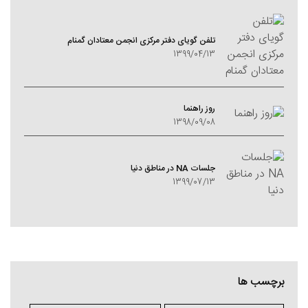
تلفن گویای دفتر مرکزی انجمن معتادان گمنام
1399/04/13
روز راهنما
1398/09/08
جلسات NA در مناطق دنیا
1399/07/13
برچسب ها