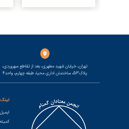
ای شما دارد.
و فرستادن
های ارزشمند
ن قرار دهید.
تهران، خیابان شهید مطهری، بعد از تقاطع سهروردی،
پلاک53، ساختمان اداری محیا، طبقه چهارم، واحد4
لینک 
ایمیل 
کميته