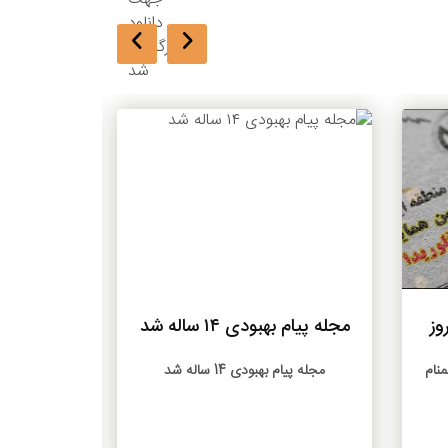
بیشتر
فصلنامه پ
وز
مجله پیام بهبودی ۱۴ ساله شد
1403 جهت دانلود بارگذاری شد
منام
مجله پیام بهبودی 14 ساله شد
کمیتۀ فصلن
قلب‌های تما
می‌تواند عضو 
بهبودی، ه