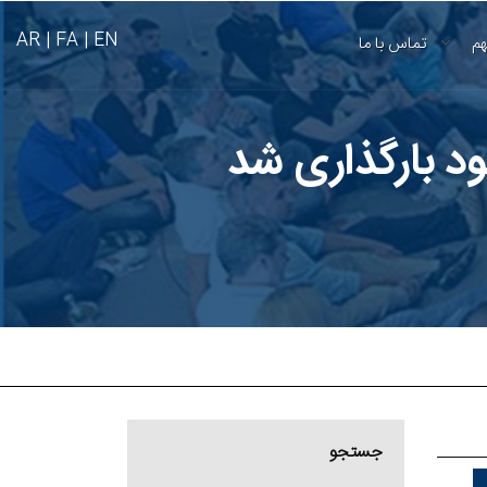
AR
FA |
EN |
هم
تماس با ما
جستجو