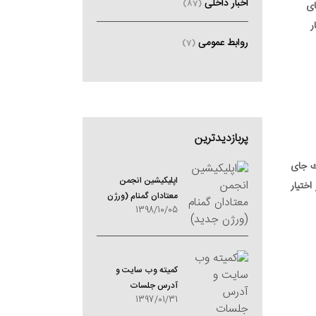
اخبار داخلی
(87)
ای
ر
روابط عمومی
(7)
پربازدیدترین
ك جای
اپلیکیشین انجمن
اختیار
معتادان گمنام (ورژن
1398/10/05
جدید)
کمیته وب سایت و
آدرس جلسات
1397/01/31