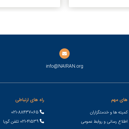
info@NAIRAN.org
های مهم
راه های ارتباطی
کمیته ها و خدمتگزاران
021-88437065
 اطلاع رسانی و روابط عمومی
021-41539 تلفن گویا