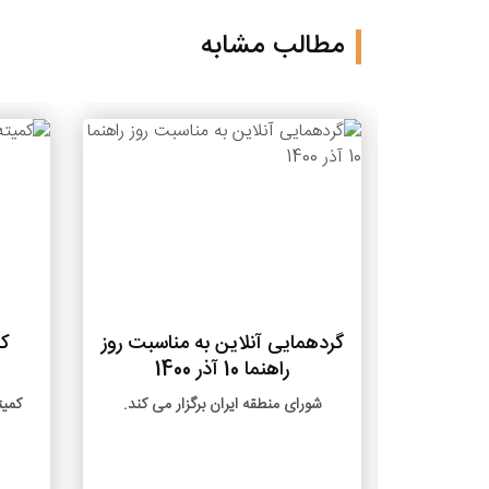
مطالب مشابه
بیشتر
بیشتر
 تابستان
گردهمایی آنلاین به مناسبت روز
ک
راهنما 10 آذر 1400
ی به وسعت
شورای منطقه ایران برگزار می کند.
کمی
د و هر عضو
د. مجله پيام
خالی جهت