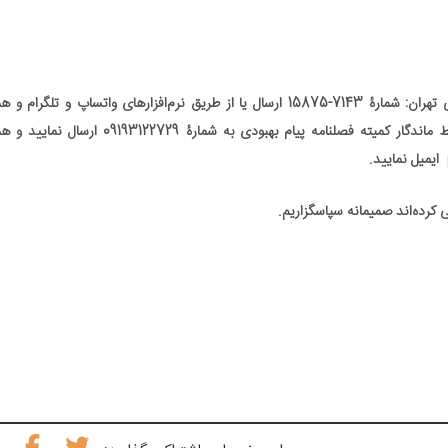
 تهران: شمارۀ
7143-15875
ارسال یا از طریق نرم‌افزارهای واتساپ و تلگرام و 
ط ماندگار کمیته فصلنامه پیام بهبودی به شمارۀ
09193122729
ارسال نمایید و ه
ایمیل نمایید
.
ی کرده‌اند صمیمانه سپاسگزاریم
.