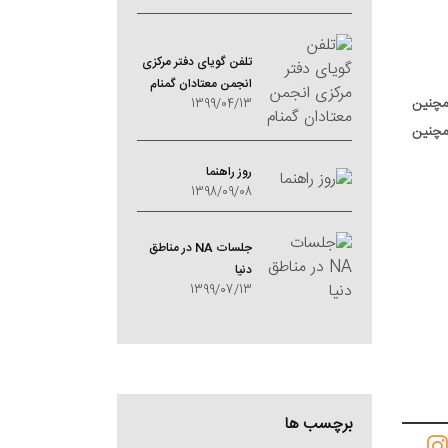
تلفن گویای دفتر مرکزی
انجمن معتادان گمنام
همچنین
1399/04/13
مچنین
روز راهنما
1398/09/08
جلسات NA در مناطق
دنیا
1399/07/13
برچسب ها