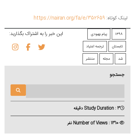
لینک کوتاه:
https://nairan.org/fa/e/352659
این خبر را به اشتراک بگذارید:
۱۳۹۸
پیام بهبودی
تابستان
ترجمه اعتیاد
شد
مجله
منتشر
جستجو
Study Duration : 3 دقیقه
Number of Views : 1310 نفر