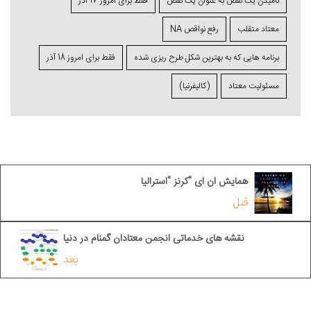
نامیدن یک نقص به عنوان یک نقص
فقط برای امروز 17 آذر
معتاد متقلب
رفع نواقص NA
برنامه ⁯هایی که به بهترین شکل طرح ⁯ریزی ⁯شده
فقط برای امروز 18 آذر
مسئولیت معتاد
(کالیفرنیا)
همایش ان ای "کرنز "استرالیا
قبل
نقشه های خدماتی انجمن معتادان گمنام در دنیا
بعد