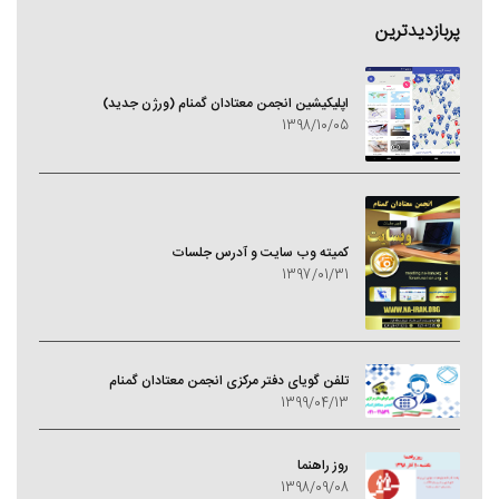
پربازدیدترین
اپلیکیشین انجمن معتادان گمنام (ورژن جدید)
1398/10/05
کمیته وب سایت و آدرس جلسات
1397/01/31
تلفن گویای دفتر مرکزی انجمن معتادان گمنام
1399/04/13
روز راهنما
1398/09/08