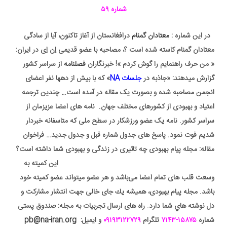
شماره ۵۹
در این شماره :
معتادان گمنام
درافغانستان از آغاز تاکنون، آیا از سادگی
معتادان گمنام کاسته شده است ؟، مصاحبه با عضو قدیمی اِن اِی در ایران:
« من حرف راهنمایم را گوش کردم »! خبرنگاران
فصلنامه
از سراسر کشور
گزارش میدهند: «جاذبه در
جلسات
NA
» که با بیش از دهها نفر اعضای
انجمن مصاحبه شده و بصورت یک مقاله در آمده است… چندین ترجمه
اعتیاد و بهبودی از کشورهای مختلف جهان. نامه های اعضا عزیزمان از
سراسر کشور. نامه یک عضو ورزشکار در سطح ملی که متاسفانه خبردار
شدیم فوت نمود. پاسخ های جدول شماره قبل و جدول جدید… فراخوان
مقاله: مجله پیام بهبودی چه تاثیری در زندگی و بهبودی شما داشته است؟
مجله,پیام بهبودی,تابستان, ۱۳۹۸,منتشر,شد,ترجمه اعتیاد
این کمیته به
وسعت قلب های تمام اعضا می‌باشد و هر عضو میتواند عضو کمیته خود
باشد.
مجله پيام بهبودی، هميشه يك جای خالی جهت انتشار مشاركت و
دل نوشته هاي شما دارد. راه های ارسال تجربیات به مجله: صندوق پستی
شماره
۱۵۸۷۵-۷۱۴۳
تلگرام
۰۹۱۹۳۱۲۲۷۲۹
و ایمیل:
pb@na-iran.org