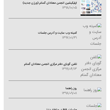
اپلیکیشین انجمن معتادان گمنام (ورژن جدید)
1398/10/05
کمیته وب سایت و آدرس جلسات
1397/01/31
تلفن گویای دفتر مرکزی انجمن معتادان گمنام
1399/04/13
روز راهنما
1398/09/08
جلسات NA در مناطق دنیا