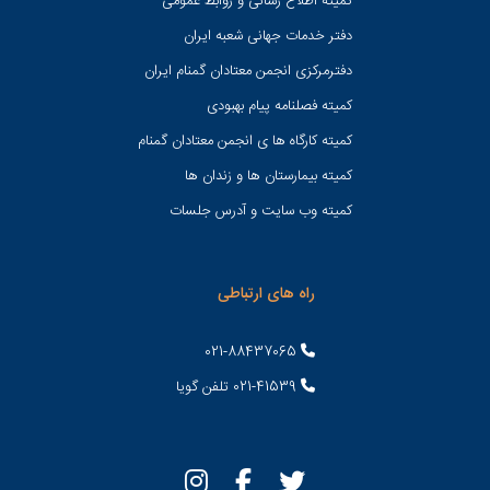
کميته اطلاع رسانی و روابط عمومی
دفتر خدمات جهانی شعبه ايران
دفترمرکزی انجمن معتادان گمنام ایران
کمیته فصلنامه پیام بهبودی
کمیته کارگاه ها ی انجمن معتادان گمنام
کمیته بیمارستان ها و زندان ها
کمیته وب سایت و آدرس جلسات
راه های ارتباطی
021-88437065
021-41539 تلفن گویا