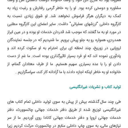
معروف بود که ماری الن خود را وقف خانواده دوست داشتنی اش و وقف
مشاوره و دوستی کرده بود. او را به خاطر گرمی رفتارش و رغبت زیاد به
کمک به دیگران هرگز فراموش نخواهد شد. او شوق زیادی نسبت به
کارگروه داخلی "ارزشهای عملیاتی" داشت. سایر اعضای این کارگروه مطلبی
در مورد او به ما گفتند که موجب شد قدردان خدمات او بوده و در عین ابراز
همدردی، همواره رو به جلو پیش برویم. ما شنیدیم که در جلسه نمایندگان
اروپایی در زوریخ، چند لحظه ای برای احترام به او سکوت کرده اند و
یادآوری نموده اند که او فرد بسیار تاثیرگذاری بوده است. ما غم از دست
دادن او را با عده بسیاری سهیم هستیم. ما از طرف معتادان گمنام، از
خانواده او به خاطر اینکه اجازه دادند با ما آزادانه کار کند، سپاسگزاریم .
تولید کتاب و نشریات غیرانگلیسی
طی چند سال گذشته، بیش از پیش به سوی تولید داخلی تمام کتاب های
غیرانگلیسی توزیع شده از طریق دفتر خدمات جهانی چاتسوورث، دفتر
خدمات جهانی اروپا و دفتر خدمات جهانی کانادا روی آوردیم. ما از سر
نیازهای مالی، به سوی چاپ داخلی منابع در چاتسوورث حرکت کردیم زیرا