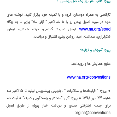
پروژه کتاب "هر روز یک اصل روحانی" :
کارگاهی به همراه دوستان، گروه و یا کمیته خود برگزار کنید. نوشته های
خود در مورد اصول پیش رو را تا ماه اکتبر " آبان ماه" برای ما به وبگاه
www.na.org/spad
ارسال نمایید: گمنامی، درک، همدلی، ایمان،
شکرگزاری، صداقت، امید، روشن بینی، اشتیاق و مراقبت.
پروژه آموزش و ابزارها:
منابع همایش ها و رویدادها:
www.na.org/conventions
● پروژه " قراردادها و مذاکرات " : بازبینی پیشنویس اولیه تا 15 اکتبر سه
شنبه، 23 مهر 1398 ● پروژه آتی: "ساختار و پاسخگویی کمیته" ● ثبت نام
برای جلسه اینترنتی بعدی و دریافت اخبار پروژه از طریق ایمیل
org.na@conventions