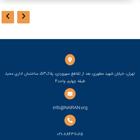
تهران، خیابان شهید مطهری، بعد از تقاطع سهروردی، پلاک53، ساختمان اداری محیا،
طبقه چهارم، واحد4
info@NAIRAN.org
021-88437065