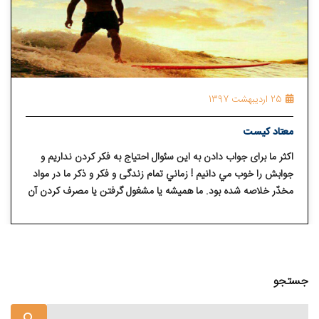
25 اردیبهشت 1397
معتاد کيست
اكثر ما برای جواب دادن به اين سئوال احتياج به فكر كردن نداريم و
جوابش را خوب مي دانيم ! زماني تمام زندگی و فكر و ذكر ما در مواد
مخدّر خلاصه شده بود. ما هميشه يا مشغول گرفتن يا مصرف كردن آن
بوديم و يا به دنبال راه تهيه اش مي گشتيم. ما زندگي مي كرديم كه
مصرف كنيم و مصرف می كرديم كه زندگي كنيم. خيلي ساده، معتاد،
زن يا مردی است كه زندگيش را مواد مخدّر كنترل كند، ما
كسانی هستيم كه در چنگال يك بيماری مزمن و پيشرونده گرفتاريم و
هميشه عاقبتی چون زندان، تيمارستان و مرگ در انتظارمان است.
جستجو