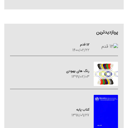
پربازدیدترین
12 قدم
1400/02/22
رنگ های بهبودی
1399/02/03
کتاب پایه
1398/09/27