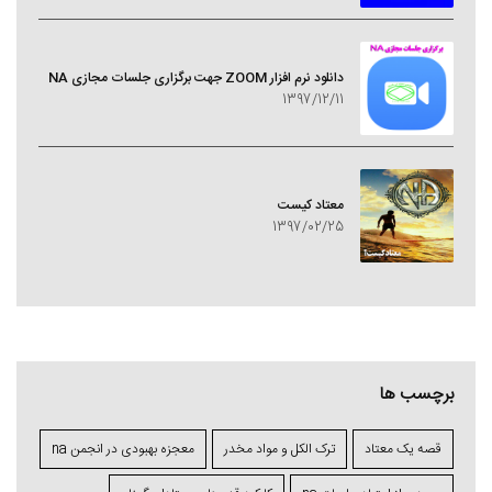
دانلود نرم افزار ZOOM جهت برگزاری جلسات مجازی NA
1397/12/11
معتاد کيست
1397/02/25
برچسب ها
قصه یک معتاد
ترک الکل و مواد مخدر
معجزه بهبودی در انجمن na