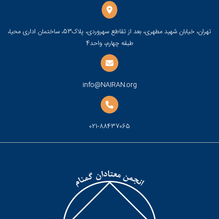
تهران، خیابان شهید مطهری، بعد از تقاطع سهروردی، پلاک53، ساختمان اداری محیا،
طبقه چهارم، واحد4
info@NAIRAN.org
021-88437065