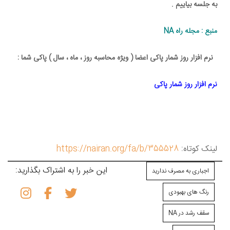
به جلسه بیاییم .
منبع : مجله راه NA
نرم افزار روز شمار پاکی اعضا ( ویژه محاسبه روز ، ماه ، سال ) پاکی شما :
نرم افزار روز شمار پاکی
لینک کوتاه:
https://nairan.org/fa/b/355528
این خبر را به اشتراک بگذارید:
اجباری به مصرف ندارید
رنگ های بهبودی
سقف رشد در NA