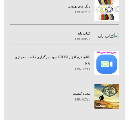
رنگ های بهبودی
1399/02/03
کتاب پایه
1398/09/27
دانلود نرم افزار ZOOM جهت برگزاری جلسات مجازی
NA
1397/12/11
معتاد کيست
1397/02/25