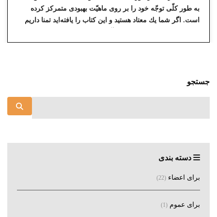
به طور كلّى توجّه خود را بر روى ماهيّت بهبودى متمركز كرده
است. اگر شما يك معتاد هستيد و اين كتاب را يافته‌ايد تمنا داريم
اين فرصت را از دست ندهيد و آن را بخوانيد!
جستجو
دسته بندی
برای اعضاء
(22)
برای عموم
(1)