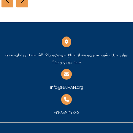
تهران، خیابان شهید مطهری، بعد از تقاطع سهروردی، پلاک53، ساختمان اداری محیا،
طبقه چهارم، واحد4
info@NAIRAN.org
021-88437065