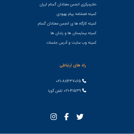
دفترمرکزی انجمن معتادان گمنام ایران
کمیته فصلنامه پیام بهبودی
کمیته کارگاه ها ی انجمن معتادان گمنام
کمیته بیمارستان ها و زندان ها
کمیته وب سایت و آدرس جلسات
راه های ارتباطی
021-88437065
021-41539 تلفن گویا