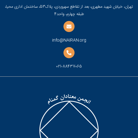
تهران، خیابان شهید مطهری، بعد از تقاطع سهروردی، پلاک53، ساختمان اداری محیا،
طبقه چهارم، واحد4
info@NAIRAN.org
021-88437065