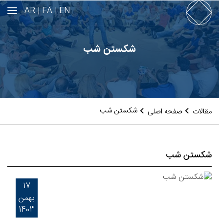
AR
FA |
EN |
شکستن شب
شکستن شب
مقالات
صفحه اصلی
شکستن شب
17
بهمن
1403