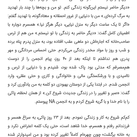
«دیگر حاضر نیستم این‌گونه زندگی کنم. تو من و بچه‌ها را چند بار تهدید
به مرگ کرده‌ای.» من با دنیایی از غرور احمقانه و معتادگونه، با تهدید گفتم:
«اگر تا یک ساعت دیگر به منزل نیایی، دیگر هرگز نیا.» همسرم دوباره با
اطمینان کامل گفت: «دیگر حاضر به زندگی با تو نیستم.» من هم از ترس
صاحب‌خانه که اجاره‌اش دو ماهی عقب افتاده بود، به منزل پدرم پناه برده
و شب و روز با مواد مخدر زندگی می‌کردم. حتی احساس مردانگی و مهر
پدری هم نداشتم تا اینکه بعد از ۴۰ روز، پیام انجمن را از دوست
هم‌مصرفم که مدتی بود پاک شده بود، شنیدم و با دنیایی از ترس و
ناامیدی و با ورشکستگی مالی و خانوادگی و کاری و حتی عقلی، وارد
انجمن شدم. در ابتدا یکی از دوستان بهبودی دو کلمه به من یادآوری کرد و
گفت: «صبر و تغییر را در زندگی جدیدت شروع کن.» از همان لحظه، پاکی
را با نام خدا و با گریه شروع کردم و به انجمن NA پیوستم.
کم‌کم شروع به کار و زندگی نمودم. بعد از ۲۳ روز پاکی، به سراغ همسر و
فرزندانم رفتم و همسرم، خدا شاهد است، حتی یک کلمه اعتراض نکرد و
به خانه برگشت؛ چون چهره‌ام کاملاً تغییر کرده بود و من امیدوارتر شده