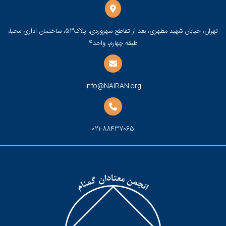
تهران، خیابان شهید مطهری، بعد از تقاطع سهروردی، پلاک53، ساختمان اداری محیا،
طبقه چهارم، واحد4
info@NAIRAN.org
021-88437065