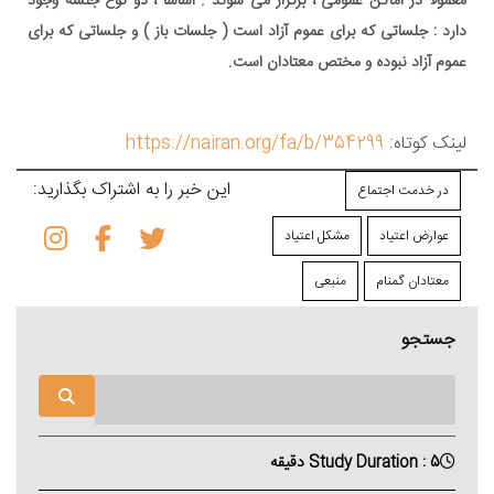
معمولا در اماکن عمومی ، برگزار می شوند . اساسا ، دو نوع جلسه وجود
دارد : جلساتی که برای عموم آزاد است ( جلسات باز ) و جلساتی که برای
عموم آزاد نبوده و مختص معتادان است.
لینک کوتاه:
https://nairan.org/fa/b/354299
این خبر را به اشتراک بگذارید:
در خدمت اجتماع
عوارض اعتیاد
مشکل اعتیاد
معتادان گمنام
منبعی
جستجو
Study Duration : 5 دقیقه