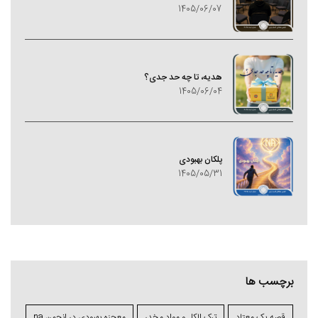
1405/06/07
هدیه، تا چه حد جدی؟
1405/06/04
پلکان بهبودی
1405/05/31
برچسب ها
قصه یک معتاد
ترک الکل و مواد مخدر
معجزه بهبودی در انجمن na