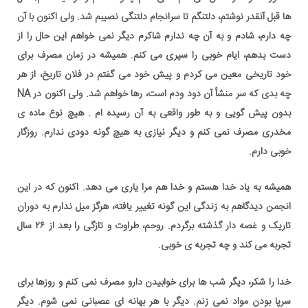
ها قبل آنقدر نوشتم، دلتنگم تا سرانجام دلتنگی نصیبم شد. ولی اکنون با آن
چه دارم، شادم و به آن چه ندارم شاکرم دیگر نمی خواهم این حال را از
دست بدهم، ایام خوبی را سپری می کنم. همیشه در زمان مصرف برای
خود تاریخی معین می کردم و پیش خود می گفتم در فلان تاریخ، از هر
چه بدی که سر منشأ آن دود ودم است، رها خواهم شد. ولی اکنون در NA
بدون پیش گویی و به طور واقعی به آن رسیده ام . هیچ نوع ماده ی
مخدری مصرف نمی کنم و دیگر نیازی به هیچ گونه دودی ندارم. روزگار
خوبی دارم.
همیشه به یاد خدا هستم و خدا هم مرا یاری می دهد. اکنون که در این
انجمن دیدگاهم به زندگی این گونه تغییر یافته، هرگز میل ندارم به دوران
تاریک و غصه دار گذشته برگردم. روحم، طراوت و تازگی را بعد از ۲۶ سال
تجربه می کند و چه تجربه ی خوبی.
به نام خداوندی که بر می گزیند, بوی پاکی, منشا اعتیاد, دست
خدا را شکر، دیگر شب ها برای خوابیدن دارو مصرف نمی کنم و روزها برای
سرپا بودن مواد نمی زنم. دیگر با هر بهانه ای عصبانی نمی شوم. دیگر