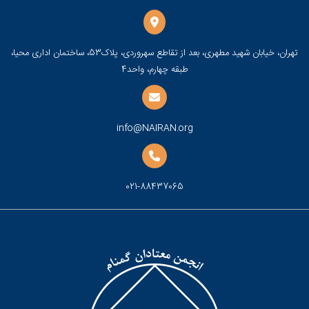
تهران، خیابان شهید مطهری، بعد از تقاطع سهروردی، پلاک53، ساختمان اداری محیا،
طبقه چهارم، واحد4
info@NAIRAN.org
021-88437065