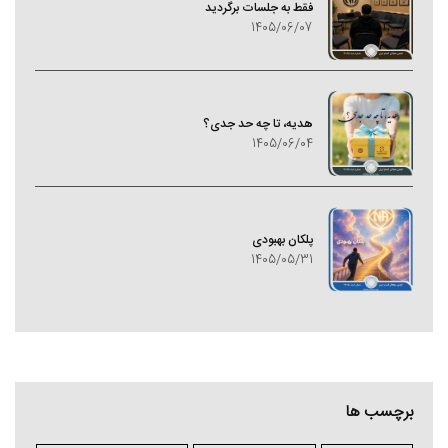
فقط به جلسات برگردید
1405/06/07
هدیه، تا چه حد جدی؟
1405/06/04
پلکان بهبودی
1405/05/31
برچسب ها