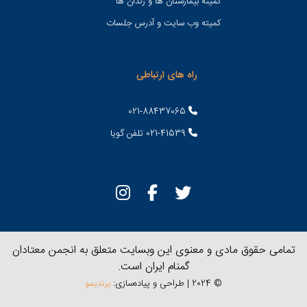
کمیته بیمارستان ها و زندان ها
کمیته وب سایت و آدرس جلسات
راه های ارتباطی
021-88437065
021-41539 تلفن گویا
تمامی حقوق مادی و معنوی این وبسایت متعلق به انجمن معتادان
گمنام ایران است.
© 2024 | طراحی و پیاده‌سازی:
برندیمو