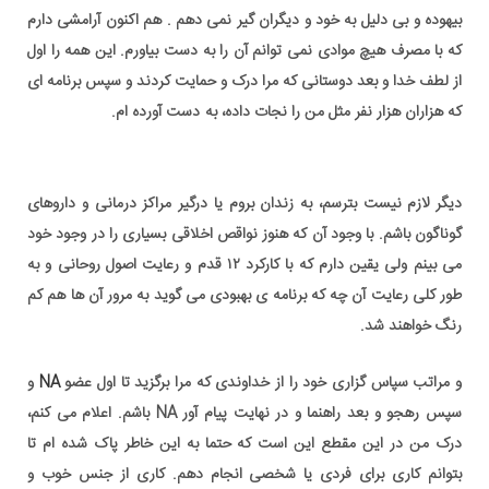
بیهوده و بی دلیل به خود و دیگران گیر نمی دهم . هم اکنون آرامشی دارم
که با مصرف هیچ موادی نمی توانم آن را به دست بیاورم. این همه را اول
از لطف خدا و بعد دوستانی که مرا درک و حمایت کردند و سپس برنامه ای
که هزاران هزار نفر مثل من را نجات داده، به دست آورده ام.
به نام خداوندی که بر می گزیند,
بوی پاکی, منشا اعتیاد, دست مواد مخدر,آرامش بهبودی
دیگر لازم نیست بترسم، به زندان بروم یا درگیر مراکز درمانی و داروهای
گوناگون باشم. با وجود آن که هنوز نواقص اخلاقی بسیاری را در وجود خود
می بینم ولی یقین دارم که با کارکرد ۱۲ قدم و رعایت اصول روحانی و به
طور کلی رعایت آن چه که برنامه ی بهبودی می گوید به مرور آن ها هم کم
رنگ خواهند شد.
و مراتب سپاس گزاری خود را از خداوندی که مرا برگزید تا اول عضو
NA
و
سپس رهجو و بعد راهنما و در نهایت پیام آور NA باشم. اعلام می کنم،
درک من در این مقطع این است که حتما به این خاطر پاک شده ام تا
بتوانم کاری برای فردی یا شخصی انجام دهم. کاری از جنس خوب و