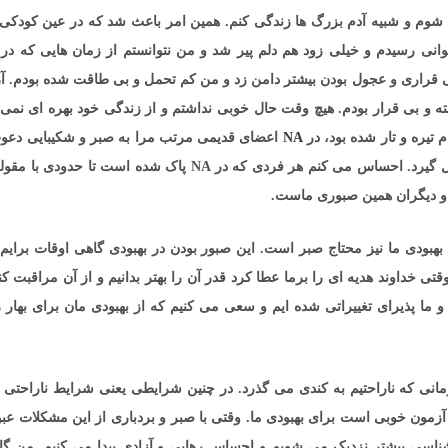
وم و شبیه آدم بزرگ ها زندگی کنم. همین امر باعث شد که در عین کودکی
نی رسیدم و خیلی زود هم دلم پیر شد و من نتوانستم از زمان هایی که در ا
ی قراری و عجول بودن بیشتر دامن زد و من کم تحمل و بی طاقت شده بودم. 
فته و بی قرار بودم. هیچ وقت حال خوبی نداشتم و از زندگی خود بهره ای نمی 
یره و تار شده بود، در
NA
اعضای قدیمی مرتب مرا به صبر و شکیبایی دع
کنند و من باید بیاموزم که این هدیه به مرور در من شکل گیرد. احساس می کنم هر فردی که در NA پاک شده است تا
 و دیگران همین صبوری ماست.
بهبودی ما نیز محتاج صبر است. این صبور بودن در بهبودی گاهی اوقات برایم 
خداوند هدیه ای را برما عطا کرد قدر آن را بهتر بدانیم و از آن مراقبت کنی
ما پذیرای تغییراتی شده ایم و سعی می کنیم که از بهبودی مان برای بهار 
انی که ناراحتیم به کندی می گذرد. در چنین شرایطی يعنی شرایط ناراحتی 
زمون خوبی است برای بهبودی ما. وقتی با صبر و بردباری از این مشکلات عب
شناسی بیشتر نزدیک می شویم و احساس رهایی و آزادی پیدا می کنیم. من گا