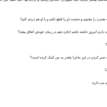
مدرد را بشنوم و صحبت او را قطع نکنم و با او هم دردی کنم؟
ت دارم امروز داشته باشم اجازه دهم در زمان خودش اتفاق بیفتد؟
؟
هدیه صبر,نقص در اعتیاد,پناه موادمخدر,معتاد عجول,صبر و بهبودی
که صبر کردن در این ماجرا چقدر به من کمک کرده است؟
؟
م می دارم: