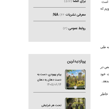
برای اعضا
(517)
ک است
ویم که
معرفی نشریات NA
(46)
روابط عمومی
(3)
نه طی
پربازدیدترین
قص در
پیام بهبودی، دست به
ت خود
دست دهان به دهان
دهد.
1405/06/14
 خاطر
تحت هر شرایطی