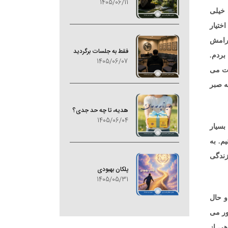
1405/06/11
 خیلی
ختیار
آرامش
فقط به جلسات برگردید
بردم.
1405/06/07
وت می
 حدودی با مقوله صبر
هدیه، تا چه حد جدی؟
1405/06/04
بسیار
م. به
زندگی
پلکان بهبودی
1405/05/31
و حال
ور می
هی از