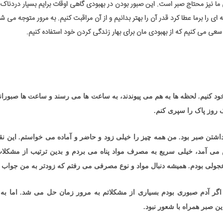
ی ما نیز محتاج صبر است. این صبور بودن در بهبودی گاهی اوقات برایم بسیار دردنا
ا برما عطا کرد قدر آن را بهتر بدانیم و از آن مراقبت کنیم. به مرور متوجه می ش
 سعی می کنیم که از بهبودی مان برای بهار زندگی کردن خود استفاده کنیم.
خود کنیم. لحظه ها به هم می پیوندند، به ساعت ها می رسند و ساعت ها صبورا
 روز پاک را سپری کنم.
شتن صبر بود. من همه چیز را خیلی زود و حاضر و آماده می خواستم. این ن
ش می آمد، خیلی سریع به مصرف مواد پناه می بردم و بدین ترتیب از مشکلا
ولی بودم. همیشه دنبال مواد و نوع مصرفی می رفتم که زودتر به من جواب ب
گر آدم صبوری بودم بسیاری از مشکلاتم به مرور زمان حل می شد. اما به
ن صبر همراه با شعور نبود.
هدیه صبر,نقص در اعتیاد,پناه موادمخدر,معتاد عجول,صبر و بهبودی