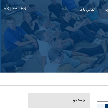
AR
FA |
EN |
هم
تماس با ما
جستجو