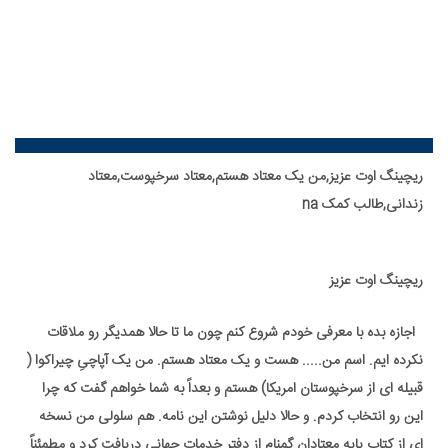
ریچینگ اوت عزیز,من یک معتاد هستم,معتاد سرخپوست,معتاد
زندانی,طالب کمک na
ریچینگ اوت عزیز
اجازه بده با معرفی خودم شروع کنم چون ما تا حالا همدیگر رو ملاقات
نکرده ایم. اسم من..... هست و یک معتاد هستم. من یک آپاچیِ چیراکوا (
قبیله ای از سرخپوستان امریکا) هستم و بعداً به شما خواهم گفت که چرا
این رو انتخاب کردم. و حالا دلیل نوشتن این نامه. هم سلولی من نسخه
ای از کتاب پایه معتادان گمنام از دفتر خدمات جهانی دریافت کرد و مطمئناً