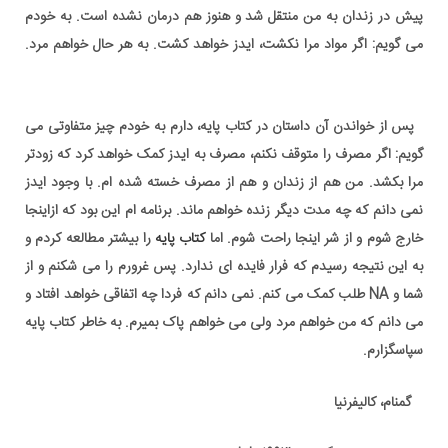
پیش در زندان به من منتقل شد و هنوز هم درمان نشده است. به خودم
می گویم: اگر مواد مرا نکشت، ایدز خواهد کشت. به هر حال خواهم مرد.
ریچینگ اوت عزیز,من یک معتاد هستم,معتاد سرخپوست,معتاد زندانی,طالب کمک na
پس از خواندن آن داستان در کتاب پایه، دارم به خودم چیز متفاوتی می
گویم: اگر مصرف را متوقف نکنم، مصرف به ایدز کمک خواهد کرد که زودتر
مرا بکشد. من هم از زندان و هم از مصرف خسته شده ام. با وجود ایدز
نمی دانم که چه مدت دیگر زنده خواهم ماند. برنامه ام این بود که ازاینجا
خارج شوم و از شر اینجا راحت شوم. اما
کتاب پایه
را بیشتر مطالعه کردم و
به این نتیجه رسیدم که فرار فایده ای ندارد. پس غرورم را می شکنم و از
شما و NA طلب کمک می کنم. نمی دانم که فردا چه اتفاقی خواهد افتاد و
می دانم که من خواهم مرد ولی می خواهم پاک بمیرم. به خاطر کتاب پایه
سپاسگزارم.
گمنام، کالیفرنیا