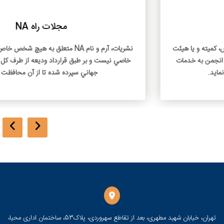
مجلات راه NA
نشريات، آرم و نام NA متعلق به هيچ شخص خاص، کميته و يا هيئت
خاصي نيست و بر طبق قرارداد وديعه از طرف کل انجمن به خدمات
جهاني سپرده شده تا از آن محافظت نمايد
تهران، خیابان شهید مطهری، بعد از تقاطع سهروردی، پلاک53، ساختمان اداری محیا،