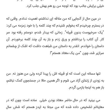
خیلی برایش جالب بود که توجه من رو هم بهش جلب کرد.
در عین حال از آنجایی که من علاقه ای نداشتم، اهمیت ندادم. وقتی که
در بسترم چرخیدم که بخوابم شنیدم که چند کلمه را با خود زمزمه می کرد:
"یک سرخپوست بدون قبیله". زمانی که بیدار شدم، دوستم رفته بود سر
کار. آن کتاب را برداشتم و ورق زدم و باز به آن چند کلمه برخوردم. آن
داستان را خواندم. انقدر به داستان من شباهت داشت که اشک از چشمانم
سرازیر شد، چون "من یک معتاد هستم"!
ریچینگ اوت عزیز,من یک معتاد هستم,معتاد سرخپوست,معتاد زندانی,طالب
کمک na
تنها مساله این است که او قبیله اش را پیدا کرده ولی من هنوز نه. من
به زودی از
زندان
آزاد می شوم و اگر همین حالا در جستجوی کمک نباشم،
باز هم به اینجا بازمی گردم.
می بینید که در حال حاضر معتاد بودن خیلی ساده است چون که در
معایناتم تشخیص داده شده که من مبتلا به ایدز هستم که شش سال