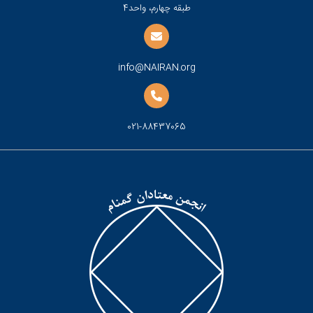
طبقه چهارم، واحد4
info@NAIRAN.org
021-88437065