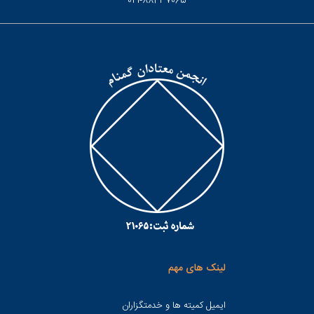
021-88437065
لینک های مهم
ایمیل کمیته ها و خدمتگزاران