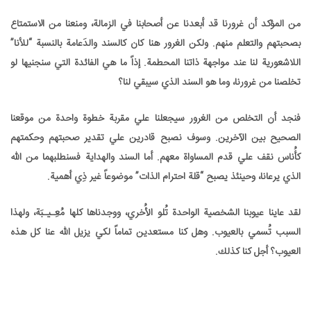
من المؤكد أن غرورنا قد أبعدنا عن أصحابنا في الزمالة، ومنعنا من الاستمتاع
بصحبتهم والتعلم منهم. ولكن الغرور هنا كان كالسند والدَعامة بالنسبة “للأنا”
اللاشعورية لنا عند مواجهة ذاتنا المحطمة. إذاً ما هي الفائدة التي سنجنيها لو
تخلصنا من غرورنا، وما هو السند الذي سيبقي لنا؟
فنجد أن التخلص من الغرور سيجعلنا علي مقربة خطوة واحدة من موقعنا
الصحيح بين الآخرين. وسوف نصبح قادرين علي تقدير صحبتهم وحكمتهم
كأُناس نقف علي قدم المساواة معهم. أما السند والهداية فسنطلبهما من الله
الذي يرعانا، وحينئذ يصبح “قلة احترام الذات” موضوعاً غير ذِي أهمية.
لقد عاينا عيوبنا الشخصية الواحدة تُلو الأُخري، ووجدناها كلها مُعِـيـبَة، ولهذا
السبب تُسمي بالعيوب. وهل كنا مستعدين تماماً لكي يزيل الله عنا كل هذه
العيوب؟ أجل كنا كذلك.