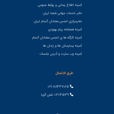
کميته اطلاع رسانی و روابط عمومی
دفتر خدمات جهانی شعبه ايران
دفترمرکزی انجمن معتادان گمنام ایران
کمیته فصلنامه پیام بهبودی
کمیته کارگاه ها ی انجمن معتادان گمنام
کمیته بیمارستان ها و زندان ها
کمیته وب سایت و آدرس جلسات
طرق الاتصال
021-88437065
021-41539 تلفن گویا