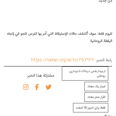
من جديد.
لليوم فقط: سوف أكتشف حالات الإستيقاظ التي أمر بها كفرص للنمو في إتجاه
اليقظة الروحانية.
رابط قصير:
https://nairan.org/ar/ts/357936
از بیدار شدن دردناک تا بیداری
مشاركة هذا الخبر:
روحانی
اسرار یک معتاد
اقرار عجز معتاد
فقط برای امروز 15 اسفند