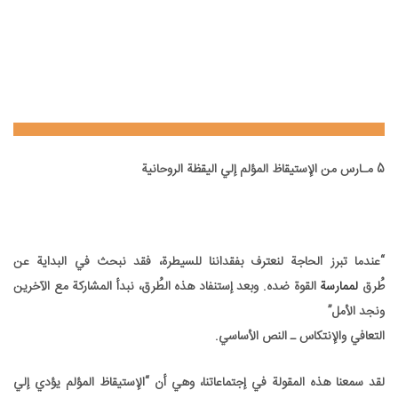
5 مـارس من الإستيقاظ المؤلم إلي اليقظة الروحانية
5 مـارس من الإستيقاظ المؤلم إلي اليقظة الروحانية
“عندما تبرز الحاجة لنعترف بفقداننا للسيطرة، فقد نبحث في البداية عن
طُرق
لممارسة
القوة ضده. وبعد إستنفاد هذه الطُرق، نبدأ المشاركة مع الآخرين
ونجد الأمل”
التعافي والإنتكاس ـ النص الأساسي.
لقد سمعنا هذه المقولة في إجتماعاتنا، وهي أن “الإستيقاظ المؤلم يؤدي إلي