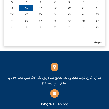
۹
۸
۷
۶
۵
۴
۳
۱۶
۱۵
۱۴
۱۳
۱۲
۱۱
۱۰
۲۳
۲۲
۲۱
۲۰
۱۹
۱۸
۱۷
۳۰
۲۹
۲۸
۲۷
۲۶
۲۵
۲۴
۶
۵
۴
۳
۲
۱
۳۱
August
طهران، شارع شهيد مطهري، بعد تقاطع سهروردي، رقم 53، مبنى محيا الإداري،
الطابق الرابع، وحدة 4
info@NAIRAN.org