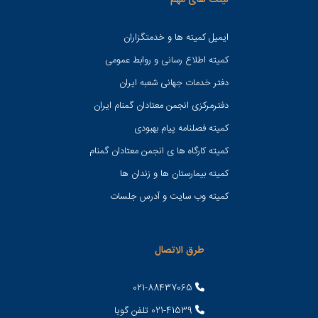
لینک های مهم
ایمیل کمیته ها و خدمتگزاران
کميته اطلاع رسانی و روابط عمومی
دفتر خدمات جهانی شعبه ايران
دفترمرکزی انجمن معتادان گمنام ایران
کمیته فصلنامه پیام بهبودی
کمیته کارگاه ها ی انجمن معتادان گمنام
کمیته بیمارستان ها و زندان ها
کمیته وب سایت و آدرس جلسات
طرق الاتصال
021-88437065
021-41539 تلفن گویا