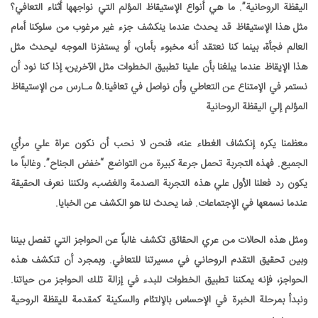
اليقظة الروحانية”. ما هي أنواع الإستيقاظ المؤلم التي نواجهها أثناء التعافي؟
مثل هذا الإستيقاظ قد يحدث عندما ينكشف جزء غير مرغوب من سلوكنا أمام
العالم فجأة، بينما كنا نعتقد أنه مخبوء بأمان، أو يستفزنا الموجه ليحدث مثل
هذا الإيقاظ عندما يبلغنا بأن علينا تطبيق الخطوات مثل الآخرين، إذا كنا نود أن
نستمر في الإمتناع عن التعاطي وأن نواصل في تعافينا.5 مـارس من الإستيقاظ
المؤلم إلي اليقظة الروحانية
معظمنا يكره إنكشاف الغطاء عنه، فنحن لا نحب أن نكون عراة علي مرأي
الجميع. فهذه التجربة تحمل جرعة كبيرة من التواضع “خفض الجناح”. وغالباً ما
يكون رد فعلنا الأول علي هذه التجربة الصدمة والغضب، ولكننا نعرف الحقيقة
عندما نسمعها في الإجتماعات. فما يحدث لنا هو الكشف عن الخبايا.
ومثل هذه الحالات من عري الحقائق تكشف غالباً عن الحواجز التي تفصل بيننا
وبين تحقيق التقدم الروحاني في مسيرتنا للتعافي. وبمجرد أن تنكشف هذه
الحواجز، فإنه يمكننا تطبيق الخطوات للبدء في إزالة تلك الحواجز من حياتنا.
ونبدأ بمرحلة الخبرة في الإحساس بالإلتئام والسكينة كمقدمة لليقظة الروحية