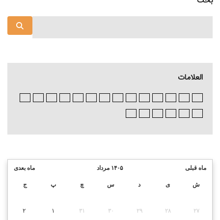
بحث
العلامات
ماه قبلی
۱۴۰۵ مرداد
ماه بعدی
ش
ی
د
س
چ
پ
ج
۲
۱
۳۱
۳۰
۲۹
۲۸
۲۷