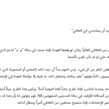
د أن يساعدني في التعافي”
لو واصلنا
العودة، فإننا سنجد في زمالة “م. م” الدعم الذي
ا، حتي لو لم نكن نؤمن بأنفسنا.
” بغض النظر عن كل شيء. ومن المهم جداً أن نجد ذلك الشخص أو المجموعة التي نؤ
يبون دائماً بقولهم “نعم، يمكنك وستفعل ذلك. ما عليك إلا مواصلة العودة إلي الإجتم
ا. وعندما ننتكس، فإننا نطرح جانباً ثقتنا المهتزة أصلاً. ويكون هذا الطرح سيئاً أحيان
نشعر معها باليأس الكامل. وفي مثل تلك الأوقات نحتاج للدعم من أصدقائنا الأوفياء في زمالة المدمنين المجهولين NA. ف
ا حضور الإجتماعات، فإننا سنصبح ممتنعين عن التعاطي أخيراً وسنظل كذلك.