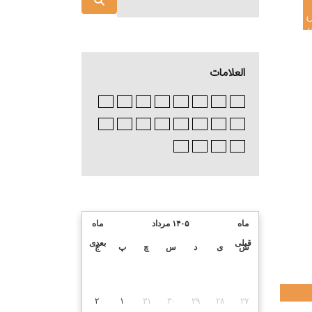
العلامات
ماه
۱۴۰۵ مرداد
ماه
قبلی
بعدی
ش
ی
د
س
چ
پ
ج
۲
۱
۳۱
۳۰
۲۹
۲۸
۲۷