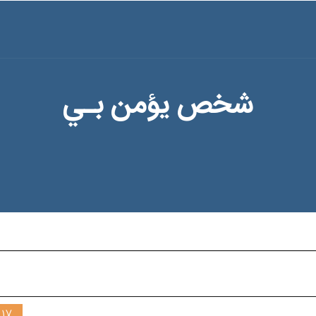
شخص يؤمن بـي
17