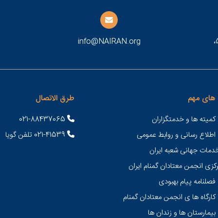
طهران، شارع شهيد مطهري، بعد تقاطع سهروردي، رقم 53،
info@NAIRAN.org
های مهم
طرق الاتصال
کمیته ها و خدمتگزاران
021-88437065
 اطلاع رسانی و روابط عمومی
021-41539 تلفن گویا
خدمات جهانی شعبه ايران
کزی انجمن معتادان گمنام ایران
فصلنامه پیام بهبودی
کارگاه ها ی انجمن معتادان گمنام
بیمارستان ها و زندان ها