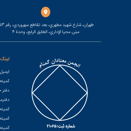
مبنى محيا الإداري، الطابق الرابع، وحدة 4
لینک 
ایمیل 
کميته
دفتر 
دفترمر
کمیته 
کمیته 
کمیته 