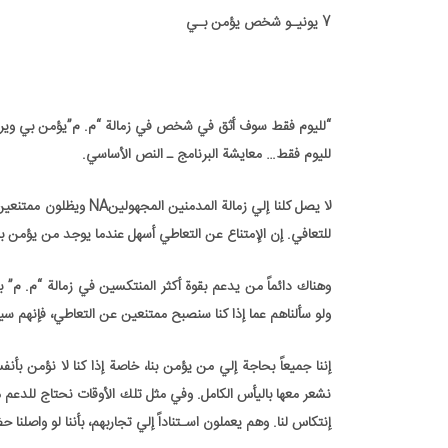
7 يونيـو شخص يؤمن بـي
7 يونيـو شخص يؤمن بـي
“لليوم فقط سوف أثق في شخص في زمالة “م. م”يؤمن بي ويري
لليوم فقط… معايشة البرنامج ـ النص الأساسي.
لا يصل كلنا إلي زمالة المدمنين المجهولينNA ويظلون ممتنعين عن التعاطي تلقائياً. ولكن
للتعافي. إن الإمتناع عن التعاطي أسهل عندما يوجد من يؤمن بن
وهناك دائماً من يدعم بقوة أكثر المنتكسين في زمالة “م. م
ولو سألناهم عما إذا كنا سنصبح ممتنعين عن التعاطي، فإنهم سيج
إننا جميعاً بحاجة إلي من يؤمن بنا، خاصة إذا كنا لا نؤمن بأنفسن
إنتكاس لنا. وهم يعملون اسـتناداً إلي تجاربهم، بأننا لو واصلن