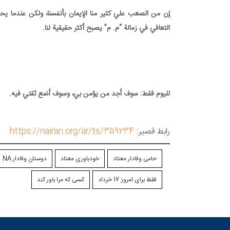
إن من الصعب علي كثير منا الإيمان بأنفسنا، ولكن عندما يح
التعافي في زمالة “م. م” يصبح أكثر حقيقية لنا.
لليوم فقط: سوف أجد من يؤمن بي، وسوف أضع ثقتي فيه.
رابط قصير:
https://nairan.org/ar/ts/359234
حامی وفادار معتاد
خودباوری معتاد
دوستان وفادار NA
فقط برای امروز 17 خرداد
کسی که مرا باور کند