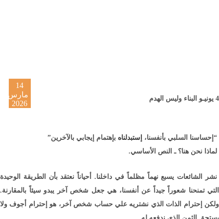
14
مارس
4 يونيـو البناء وليس الهدم
2026
4 يونيـو البناء وليس الهدم
“إحساسنا السلبي بأنفسنا،
إستبدلناه
بإهتمام إيجابي بالآخرين”
لماذا نحن هنا؟ ـ النص الأساسي.
نشر الشائعات يسبع نهماً مظلماً في داخلنا. أحياناً نعتقد بأن الطريقة الوحيدة
التي تمنحنا شعوراً جيداً عن أنفسنا، هي جعل شخص آخر يبدو سيئاً بالمقارنة.
ولكن إحترام الذات الذي نشتريه علي حساب شخص آخر، هو إحترام أجوف ولا
يستحق الثمن الذي ندفعه له.