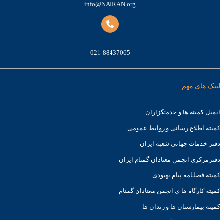
info@NAIRAN.org
021-88437065
لینک های مهم
ایمیل کمیته ها و خدمتگزاران
کميته اطلاع رسانی و روابط عمومی
دفتر خدمات جهانی شعبه ايران
دفترمرکزی انجمن معتادان گمنام ایران
کمیته فصلنامه پیام بهبودی
کمیته کارگاه ها ی انجمن معتادان گمنام
کمیته بیمارستان ها و زندان ها