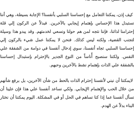
كيف إذن، يمكننا التعامل مع إحساسنا السلبي بأنفسنا؟ الإجابة بسيطة، وهي أننا
نستبدل هذا الإحساس بإهتمام إيجابي بالآخرين. فبدلاً عن الركون إلي قلة
إحترامنا لذاتنا، فإننا نتجه لمن هم حولنا ونسعي لخدمتهم. وقد يبدو هذا وسيلة
لتجنب القضية، ولكنه ليس كذلك. فنحن لا يمكننا عمل شيء بالركون إلي
إحساسنا السلبي تجاه أنفسنا، سوي إدخال أنفسنا في دوامة من الشفقة علي
النفس. ولكننا سنصبح أُناساً من النوع الجدير بالإحترام بإستبدال إحساسنا
بالشفقة علي الذات بإهتمام نشط بالآخرين وحبهم.
لايمكننا أن نبني لأنفسنا إحترام الذات بالحط من شأن الآخرين، بل برفع شأنهم
من خلال الحب والإهتمام الإيجابي. ولكي نساعد أنفسنا علي هذا فإن علينا أن
نسأل أنفسنا عما إذا كنا نساهم في الحل أو في المشكلة. اليوم يمكننا أن نختار
البناء بدلاً عن الهدم.