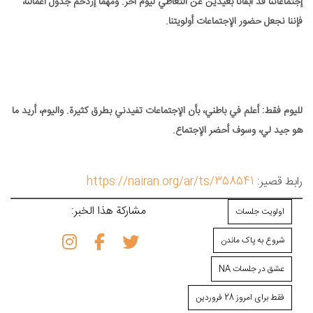
إجتماعاتنا قد أبقانا بعيدين عن التعاطي ليوم آخر. ومهما إزدحم جدول أعمالنا،
فإننا نجعل حضور الإجتماعات أولويتنا.
لليوم فقط: أعلم في باطني، بأن الإجتماعات تفيدني بطرق كثيرة. واليوم، أريد ما
هو جيد لي، وسوف أحضر الإجتماع.
رابط قصير:
https://nairan.org/ar/ts/358541
مشاركة هذا الخبر:
اولویت جلسات
شروع به پاک ماندن
عشق در جلسات NA
فقط برای امروز 28 فروردین