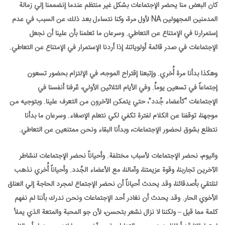
كان البعض منا يحضر الإجتماعات بشكل غير منتظم عندما إنضممنا إلي زمالة
المدمنين المجهولين NA لأول مرة، وكنا نتساءل بعد ذلك عن السبب في عدم
إستمرارنا في الإمتناع عن التعاطي. وسرعان ما تعلمنا بأن علينا أن نجعل
الإجتماعات في صدر قائمة أولوياتنا، إذا أردنا الإستمرار في الإمتناع عن التعاطي.
وهكذا بدأنا مرة أُخري. وإتبعنا إقتراح الموجه، في الإلتزام بحضور تسعون
إجتماعاً في تسعين يوماُ. وفي الأيام الثلاثين الأولي، عّرفنا أنفسنا في
الإجتماعات “كأعضاء جُدد”، حتي يتمكن الآخرون من التعرف علينا. وبتوجيه من
موجهنا، توقفنا عن الكلام لفترة تكفي لكي نتعلم الإصغاء. وسرعان ما بدأنا
نتطلع بشوق لحضور الإجتماعات، وبدأنا البقاء ونحن ممتنعين عن التعاطي.
واليوم، نحضر الإجتماعات لأسباب مختلفة. وأحياناً نحضر الإجتماعات لنشاطر
الآخرين تجاربنا، وقوة عزيمتنا، وآمالنا، مع الأعضاء الجُدد. وأحياناً أُخري نذهب
لنلتقي بأصدقائنا، وقد يحدث أحياناً أن نحضر الإجتماع لمجرد الحاجة إلي العناق
الأخوي الحار. وقد يحدث أن نغادر أحد الإجتماعات ونحن ندرك بأننا لم نفهم
كلمة مما قيل – ولكننا لا نزال نشعر بتحسن، لأن جو المحبة والمتعة الذي يملأ