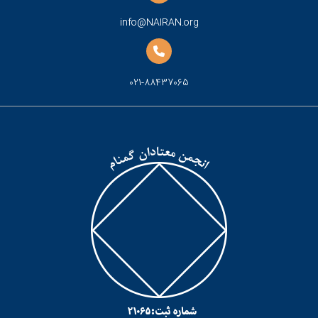
info@NAIRAN.org
021-88437065