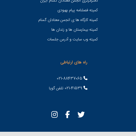
دفترمرکزی انجمن معتادان گمنام ایران
کمیته فصلنامه پیام بهبودی
کمیته کارگاه ها ی انجمن معتادان گمنام
کمیته بیمارستان ها و زندان ها
کمیته وب سایت و آدرس جلسات
راه های ارتباطی
021-88437065
021-41539 تلفن گویا