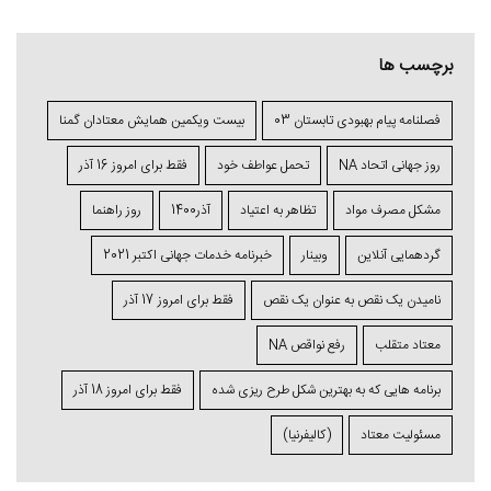
برچسب ها
فصلنامه پیام بهبودی تابستان 03
بیست ویکمین همایش معتادان گمنا
روز جهانی اتحاد NA
تحمل عواطف خود
فقط برای امروز 16 آذر
مشکل مصرف مواد
تظاهر به اعتیاد
آذر1400
روز راهنما
گردهمایی آنلاین
وبینار
خبرنامه خدمات جهانی اکتبر 2021
نامیدن یک نقص به عنوان یک نقص
فقط برای امروز 17 آذر
معتاد متقلب
رفع نواقص NA
برنامه ⁯هایی که به بهترین شکل طرح ⁯ریزی ⁯شده
فقط برای امروز 18 آذر
مسئولیت معتاد
(کالیفرنیا)