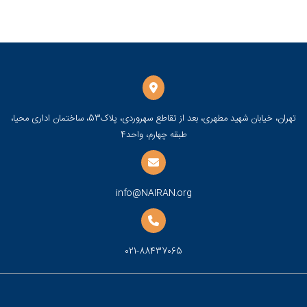
تهران، خیابان شهید مطهری، بعد از تقاطع سهروردی، پلاک53، ساختمان اداری محیا،
طبقه چهارم، واحد4
info@NAIRAN.org
021-88437065