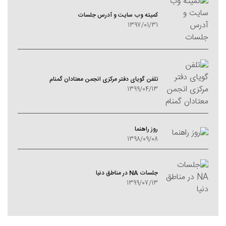
کمیته وب سایت و آدرس جلسات
1397/01/31
تلفن گویای دفتر مرکزی انجمن معتادان گمنام
1399/04/13
روز راهنما
1398/09/08
جلسات NA در مناطق دنیا
1399/07/13