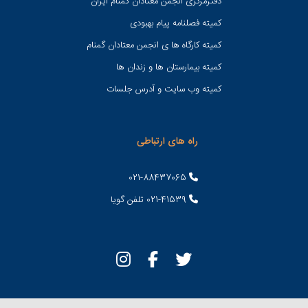
دفترمرکزی انجمن معتادان گمنام ایران
کمیته فصلنامه پیام بهبودی
کمیته کارگاه ها ی انجمن معتادان گمنام
کمیته بیمارستان ها و زندان ها
کمیته وب سایت و آدرس جلسات
راه های ارتباطی
021-88437065
021-41539 تلفن گویا