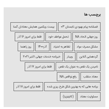
برچسب ها
فصلنامه پیام بهبودی تابستان 03
بیست ویکمین همایش معتادان گمنا
روز جهانی اتحاد NA
تحمل عواطف خود
فقط برای امروز 16 آذر
مشکل مصرف مواد
تظاهر به اعتیاد
آذر1400
روز راهنما
گردهمایی آنلاین
وبینار
خبرنامه خدمات جهانی اکتبر 2021
نامیدن یک نقص به عنوان یک نقص
فقط برای امروز 17 آذر
معتاد متقلب
رفع نواقص NA
برنامه ⁯هایی که به بهترین شکل طرح ⁯ریزی ⁯شده
فقط برای امروز 18 آذر
مسئولیت معتاد
(کالیفرنیا)