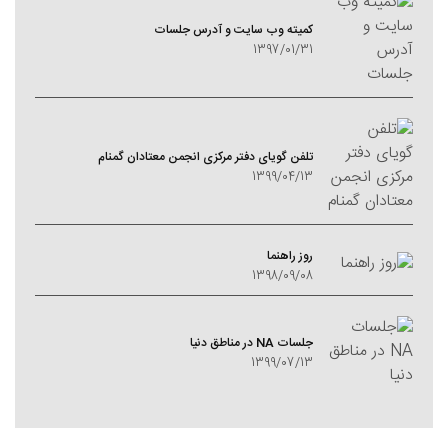
کمیته وب سایت و آدرس جلسات
1397/01/31
تلفن گویای دفتر مرکزی انجمن معتادان گمنام
1399/04/13
روز راهنما
1398/09/08
جلسات NA در مناطق دنیا
1399/07/13