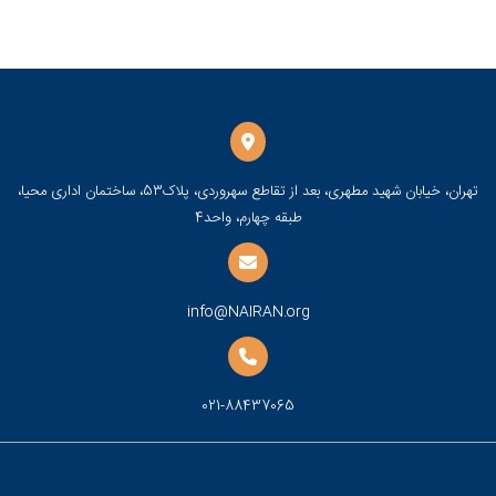
تهران، خیابان شهید مطهری، بعد از تقاطع سهروردی، پلاک53، ساختمان اداری محیا،
طبقه چهارم، واحد4
info@NAIRAN.org
021-88437065