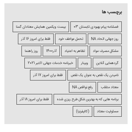
برچسب ها
فصلنامه پیام بهبودی تابستان 03
بیست ویکمین همایش معتادان گمنا
روز جهانی اتحاد NA
تحمل عواطف خود
فقط برای امروز 16 آذر
مشکل مصرف مواد
تظاهر به اعتیاد
آذر1400
روز راهنما
گردهمایی آنلاین
وبینار
خبرنامه خدمات جهانی اکتبر 2021
نامیدن یک نقص به عنوان یک نقص
فقط برای امروز 17 آذر
معتاد متقلب
رفع نواقص NA
برنامه ⁯هایی که به بهترین شکل طرح ⁯ریزی ⁯شده
فقط برای امروز 18 آذر
مسئولیت معتاد
(کالیفرنیا)