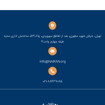
تهران، خیابان شهید مطهری، بعد از تقاطع سهروردی، پلاک53، ساختمان اداری محیا،
طبقه چهارم، واحد4
info@NAIRAN.org
021-88437065