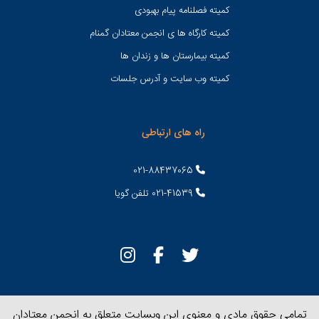
کمیته فصلنامه پیام بهبودی
کمیته کارگاه ها ی انجمن معتادان گمنام
کمیته بیمارستان ها و زندان ها
کمیته وب سایت و آدرس جلسات
راه های ارتباطی
021-88437065
021-41539 تلفن گویا
تمامی حقوق مادی و معنوی این وبسایت متعلق به انجمن معتادان