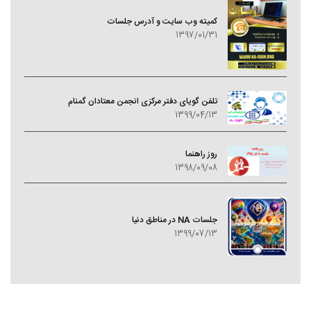
کمیته وب سایت و آدرس جلسات
1397/01/31
تلفن گویای دفتر مرکزی انجمن معتادان گمنام
1399/04/13
روز راهنما
1398/09/08
جلسات NA در مناطق دنیا
1399/07/13