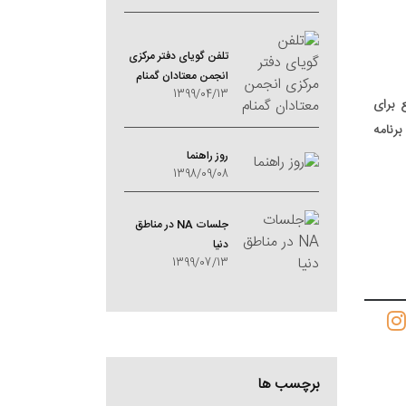
تلفن گویای دفتر مرکزی
انجمن معتادان گمنام
1399/04/13
ر واقع برای
سیا پاسیفیک است، برنامه
روز راهنما
1398/09/08
جلسات NA در مناطق
دنیا
1399/07/13
برچسب ها