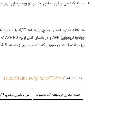
حفظ گمنامی و قرار ندادن عکسها و ویدیوهای این ج
روز یادگیری مجازی APF,جلسه مجازی فرامنطقه آسیا پاسفیک
ریزی شده است. در صورتی که اعضای خارج از منطقه APF در این رخداد حضور یابند ،تنها باید خود را مشخصا یک بیننده بنامند.
لینک کوتاه:
https://nairan.org/fa/e/356707
جلسه مجازی فرامنطقه آسیا پاسفیک
روز یادگیری مجازی APF