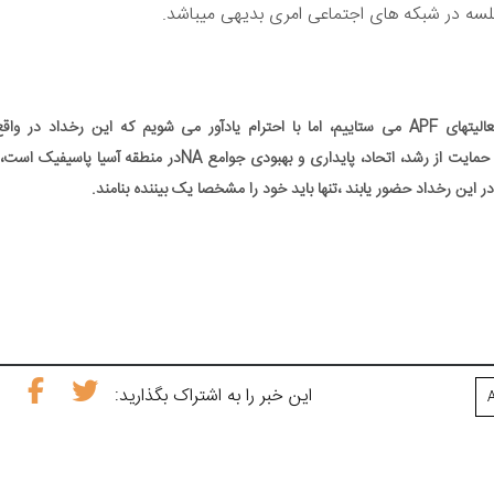
لسه در شبکه های اجتماعی امری بدیهی میباشد.
ما علاقه مندیِ اعضای خارج از منطقه APF را درمورد فعالیتهای APF می ستاییم، اما با احترام یادآور می شویم که این رخداد د
جوامع(گروههای) APF و در راستای اصل اولیه APF FD که حمایت از رشد، اتحاد، پایداری و بهبودی جوامع NAدر منطقه آ
این خبر را به اشتراک بگذارید: