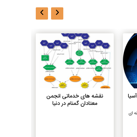
بیشتر
آسیا
نقشه های خدماتی انجمن
روز ج
معتادان گمنام در دنیا
ه ای
ا
NA که از و
اتاق جلسات
تربیت و سالن