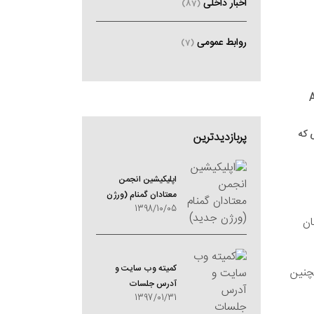
اخبار داخلی
(87)
روابط عمومی
(7)
 که
پربازدیدترین
اپلیکیشین انجمن
معتادان گمنام (ورژن
1398/10/05
جدید)
ان
کمیته وب سایت و
چنین
آدرس جلسات
1397/01/31