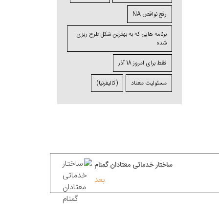
رفع نواقص NA
برنامه ⁯هایی که به بهترین شکل طرح ⁯ریزی
⁯شده
فقط برای امروز 18 آذر
مسئولیت معتاد
(کالیفرنیا)
ساختار خدماتی معتادان گمنام
بعد