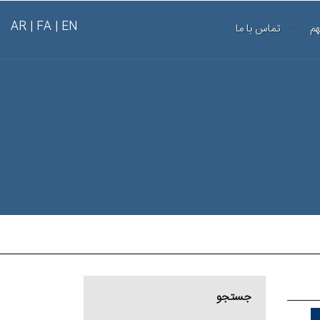
AR
FA |
EN |
هم
تماس با ما
جستجو