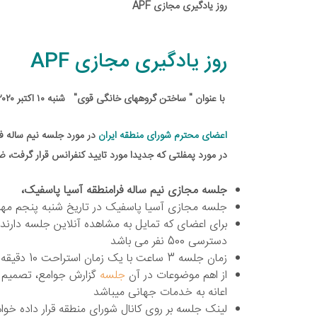
روز یادگیری مجازی APF
روز یادگیری مجازی APF
با عنوان " ساختن گروههای خانگی قوی" شنبه ۱۰ اکتبر ۲۰۲۰ ( به مدت ۳ ساعت) ۸:۳۰ صبح بوقت ایران Zoom ID: ۶۴۳۱۳۰۷۲۴۲ رمز: APFFD
اعضای محترم شورای
منطقه ایران
در مورد جلسه نیم ساله ف
در مورد پمفلتی که جدیدا مورد تایید کنفرانس قرار گرفت
جلسه مجازی نیم ساله فرامنطقه آسیا پاسفیک،
جلسه مجازی آسیا پاسفیک در تاریخ شنبه پنجم مهرماه 1399، در ساعت 8:30 صبح برگزار خو
برای اعضای که تمایل به مشاهده آنلاین جلسه دارند
دسترسی 500 نفر می باشد
زمان جلسه 3 ساعت با یک زمان استراحت 10 دقیقه میباشد.
از اهم موضوعات در آن
جلسه
گزارش جوامع، تصمیم 
اعانه به خدمات جهانی میباشد
لینک جلسه بر روی کانال شورای منطقه قرار داده خوا