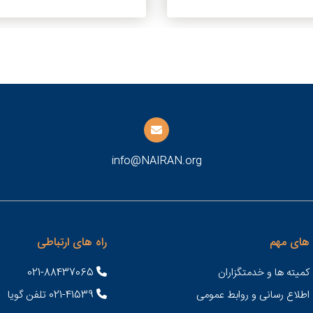
info@NAIRAN.org
های مهم
راه های ارتباطی
کمیته ها و خدمتگزاران
021-88437065
 اطلاع رسانی و روابط عمومی
021-41539 تلفن گویا