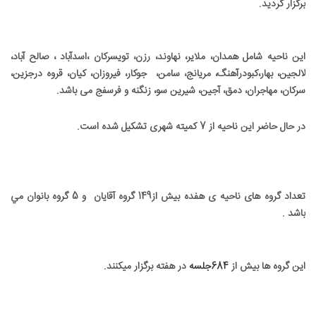
برگزار گرديد.
این ناحیه شامل همدان، ملایر، نهاوند، رزن، تویسرکان ،اسدآباد ، صالح آباد،
لالجین، بهار،کبودرآهنگ، مریانج، سامن، جوکار، فیروزان، کیان، قروه درجزین،
سرکان، مهاجران، دمق، آجین، شیرین سو، زنگنه و فرسفج می باشد.
در حال حاضر اين ناحيه از 7 کميته شهری تشکيل شده است.
تعداد گروه های ناحيه ی هفده بيش از149 گروه آقایان و 5 گروه بانوان مي
باشد .
اين گروه ها بيش از
684جلسه
در هفته برگزار ميکنند.