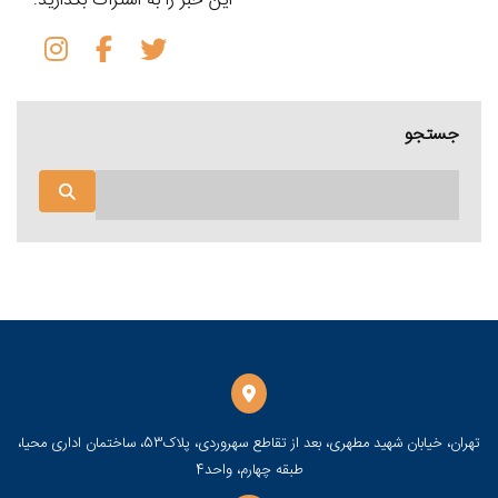
این خبر را به اشتراک بگذارید:
جستجو
تهران، خیابان شهید مطهری، بعد از تقاطع سهروردی، پلاک53، ساختمان اداری محیا،
طبقه چهارم، واحد4