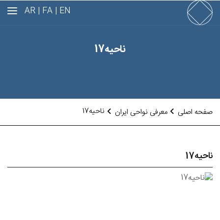
AR
FA |
EN |
ناحیه17
ناحیه17
صفحه اصلی
معرفی نواحی ایران
ناحیه17