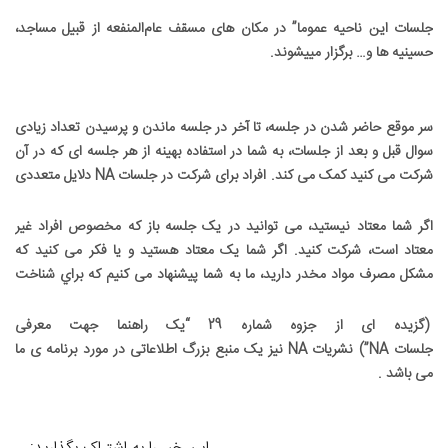
جلسات اين ناحيه عموما” در مکان های مسقف عام‌المنفعه از قبيل مساجد،
حسينيه ها و… برگزار ميیشوند.
سر موقع حاضر شدن در جلسه، تا آخر در جلسه ماندن و پرسيدن تعداد زيادی
سوال قبل و بعد از جلسات، به شما در استفاده بهينه از هر جلسه ای که در آن
شرکت می کنيد کمک می کند. افراد برای شرکت در جلسات
NA
دلايل متعددی
دارند، اما هدف هر جلسه در اختيار گذاشتن فضايی، براي به اشتراک گذاشتن
بهبودی با ديگر معتادان می باشد
.
اگر شما معتاد نيستيد، می توانید در يک جلسه باز که مخصوص افراد غير
معتاد است، شرکت کنيد. اگر شما يک معتاد هستيد و يا فکر می کنيد که
مشکل مصرف مواد مخدر داريد، ما به شما پيشنهاد می کنيم که براي شناخت
اعضای
NA
و برنامه ما به صورت روزانه در جلسه شرکت کنيد. لیست جلسات
باز و بسته ما در آدرس
nairan.org/fa/meetings
موجود می باشد
.
(
گزيده ای از جزوه شماره 29 “يک راهنما جهت معرفی
جلسات
NA”)
نشريات
NA
نيز يک منبع بزرگ اطلاعاتی در مورد برنامه ی ما
می باشد
.