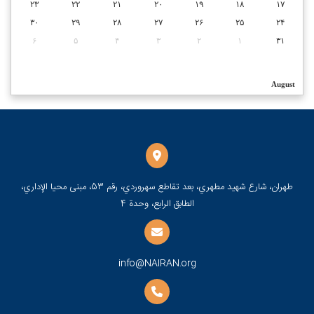
۲۳
۲۲
۲۱
۲۰
۱۹
۱۸
۱۷
۳۰
۲۹
۲۸
۲۷
۲۶
۲۵
۲۴
۶
۵
۴
۳
۲
۱
۳۱
August
طهران، شارع شهيد مطهري، بعد تقاطع سهروردي، رقم 53، مبنى محيا الإداري،
الطابق الرابع، وحدة 4
info@NAIRAN.org