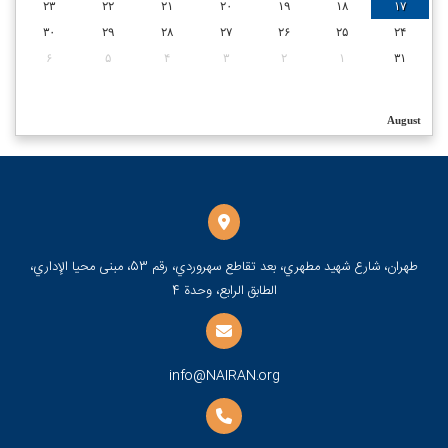
۲۳
۲۲
۲۱
۲۰
۱۹
۱۸
۱۷
۳۰
۲۹
۲۸
۲۷
۲۶
۲۵
۲۴
۶
۵
۴
۳
۲
۱
۳۱
August
طهران، شارع شهيد مطهري، بعد تقاطع سهروردي، رقم 53، مبنى محيا الإداري،
الطابق الرابع، وحدة 4
info@NAIRAN.org