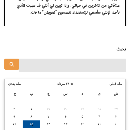
علاقاتي من الآخرين في حياتي. وإذا تبين لي أنني قد سببت الأذي
لأحد، فإنني سأسعي للإستعداد لتصحيح “تعويض” ما فات.
بحث
ماه قبلی
۱۴۰۵ مرداد
ماه بعدی
ش
ی
د
س
چ
پ
ج
۲
۱
۳۱
۳۰
۲۹
۲۸
۲۷
۹
۸
۷
۶
۵
۴
۳
۱۶
۱۵
۱۴
۱۳
۱۲
۱۱
۱۰