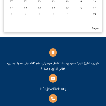
۲۳
۲۲
۲۱
۲۰
۱۹
۱۸
۱۷
۳۰
۲۹
۲۸
۲۷
۲۶
۲۵
۲۴
۶
۵
۴
۳
۲
۱
۳۱
August
طهران، شارع شهيد مطهري، بعد تقاطع سهروردي، رقم 53، مبنى محيا الإداري،
الطابق الرابع، وحدة 4
info@NAIRAN.org