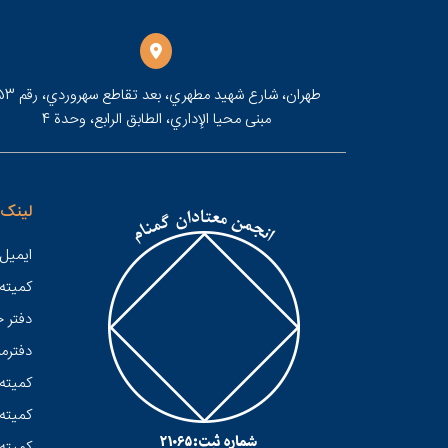
مبنى محيا الإداري، الطابق الرابع، وحدة 4
لینک 
ایمیل 
کميته
دفتر 
دفترمر
کمیته 
کمیته 
کمیته 