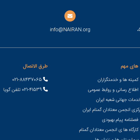
طهران، شارع شهيد مطهري، بعد تقاطع سهروردي، رقم 53،
info@NAIRAN.org
های مهم
طرق الاتصال
کمیته ها و خدمتگزاران
021-88437065
 اطلاع رسانی و روابط عمومی
021-41539 تلفن گویا
خدمات جهانی شعبه ايران
کزی انجمن معتادان گمنام ایران
فصلنامه پیام بهبودی
کارگاه ها ی انجمن معتادان گمنام
بیمارستان ها و زندان ها