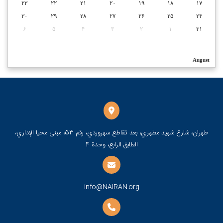
۲۳
۲۲
۲۱
۲۰
۱۹
۱۸
۱۷
۳۰
۲۹
۲۸
۲۷
۲۶
۲۵
۲۴
۶
۵
۴
۳
۲
۱
۳۱
August
طهران، شارع شهيد مطهري، بعد تقاطع سهروردي، رقم 53، مبنى محيا الإداري،
الطابق الرابع، وحدة 4
info@NAIRAN.org