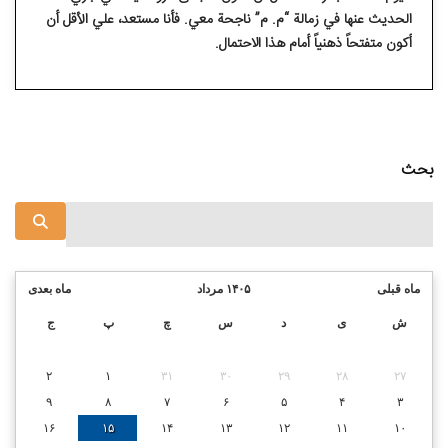
الحديث عنها في زمالة “م. م” ناجحة معي. فأنا مستعد، علي الأقل أن
أكون متفتحاً ذهنياً أمام هذا الاحتمال.
بحث
ماه قبلی
۱۴۰۵ مرداد
ماه بعدی
ش
ی
د
س
چ
پ
ج
۲
۱
۳۱
۳۰
۲۹
۲۸
۲۷
۹
۸
۷
۶
۵
۴
۳
۱۶
۱۵
۱۴
۱۳
۱۲
۱۱
۱۰