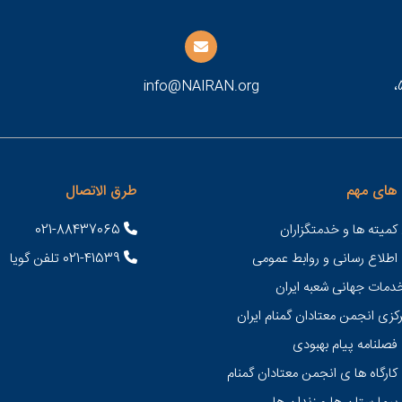
طهران، شارع شهيد مطهري، بعد تقاطع سهروردي، رقم 53،
info@NAIRAN.org
های مهم
طرق الاتصال
کمیته ها و خدمتگزاران
021-88437065
 اطلاع رسانی و روابط عمومی
021-41539 تلفن گویا
خدمات جهانی شعبه ايران
کزی انجمن معتادان گمنام ایران
فصلنامه پیام بهبودی
کارگاه ها ی انجمن معتادان گمنام