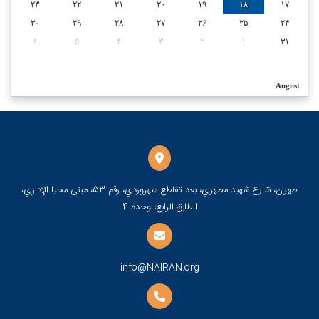
۲۳
۲۲
۲۱
۲۰
۱۹
۱۸
۱۷
۳۰
۲۹
۲۸
۲۷
۲۶
۲۵
۲۴
۶
۵
۴
۳
۲
۱
۳۱
August
طهران، شارع شهيد مطهري، بعد تقاطع سهروردي، رقم 53، مبنى محيا الإداري،
الطابق الرابع، وحدة 4
info@NAIRAN.org